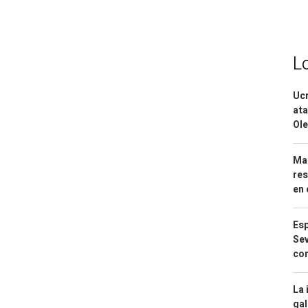
L
Ucr
ata
Ole
Mar
res
en 
Esp
Sev
con
La 
gal