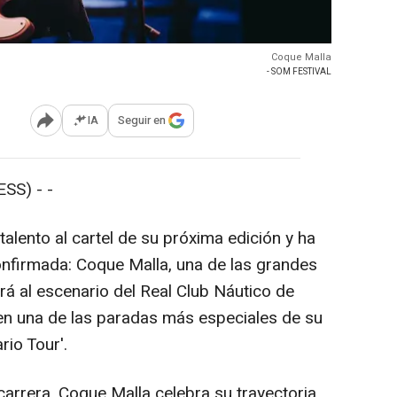
Coque Malla
- SOM FESTIVAL
IA
Seguir en
Abrir opciones para compartir
SS) - -
alento al cartel de su próxima edición y ha
nfirmada: Coque Malla, una de las grandes
irá al escenario del Real Club Náutico de
 en una de las paradas más especiales de su
io Tour'.
rrera, Coque Malla celebra su trayectoria