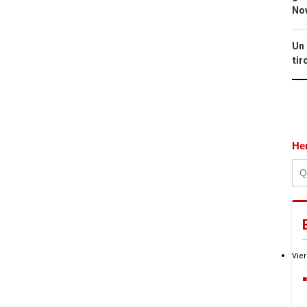
No
Un 
tir
He
Vier