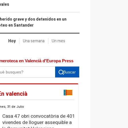
vales
herido grave y dos detenidos en un
oteo en Santander
Hoy
Una semana
Un mes
meroteca en Valencià d'Europa Press
Buscar
En valencià
nes, 31 de Julio
Casa 47 obri convocatòria de 401
vivendes de lloguer assequible a