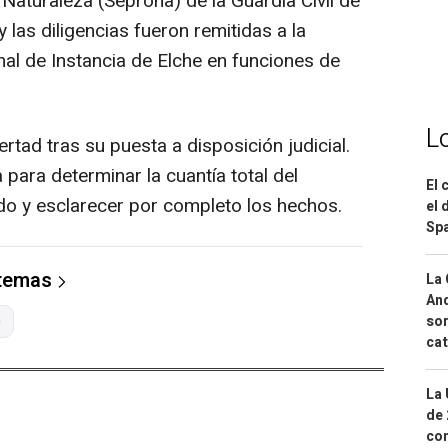
Naturaleza (Seprona) de la Guardia Civil de
y las diligencias fueron remitidas a la
nal de Instancia de Elche en funciones de
L
tad tras su puesta a disposición judicial.
 para determinar la cuantía total del
El 
o y esclarecer por completo los hechos.
el 
Spa
 temas
La 
And
e
sor
cat
La 
de 
com