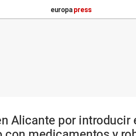
europa
press
n Alicante por introducir
o con medicamentos y ro