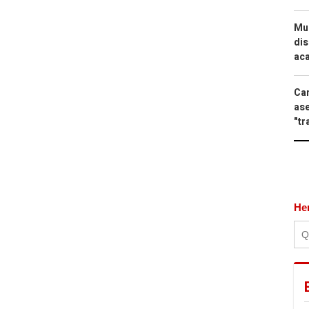
Mue
dis
aca
Can
ase
"tr
He