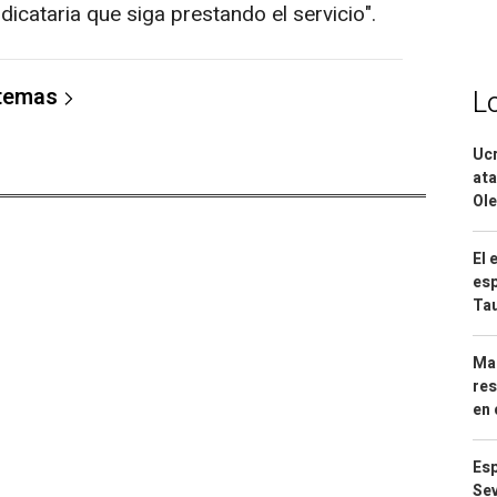
icataria que siga prestando el servicio".
 temas
L
Ucr
ata
Ole
El 
esp
Ta
Mar
res
en 
Esp
Sev