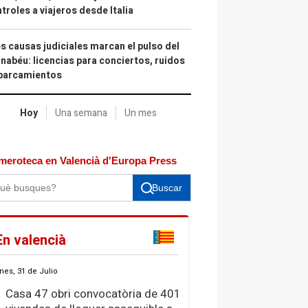
troles a viajeros desde Italia
s causas judiciales marcan el pulso del
nabéu: licencias para conciertos, ruidos
aparcamientos
Hoy
Una semana
Un mes
meroteca en Valencià d'Europa Press
Buscar
En valencià
nes, 31 de Julio
Casa 47 obri convocatòria de 401