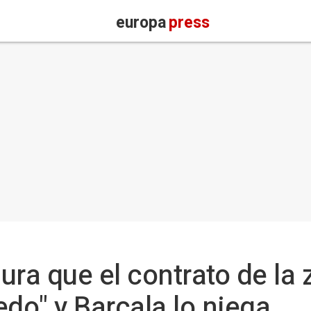
europa
press
a que el contrato de la 
edo" y Barcala lo niega