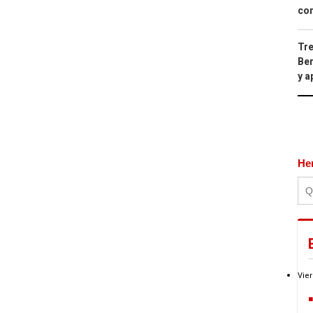
con
Tre
Ber
y 
He
Vier