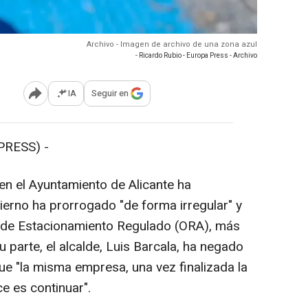
Archivo - Imagen de archivo de una zona azul
- Ricardo Rubio - Europa Press - Archivo
IA
Seguir en
Abrir opciones para compartir
PRESS) -
 el Ayuntamiento de Alicante ha
erno ha prorrogado "de forma irregular" y
io de Estacionamiento Regulado (ORA), más
parte, el alcalde, Luis Barcala, ha negado
ue "la misma empresa, una vez finalizada la
ce es continuar".