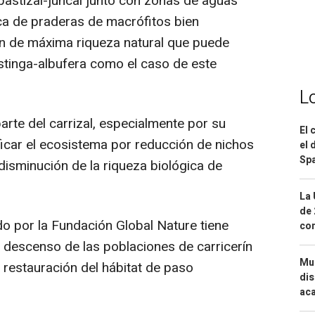
 pastizal-juncal junto con zonas de aguas
ca de praderas de macrófitos bien
ón de máxima riqueza natural que puede
stinga-albufera como el caso de este
L
rte del carrizal, especialmente por su
El 
ificar el ecosistema por reducción de nichos
el 
Spa
disminución de la riqueza biológica de
La 
de 
o por la Fundación Global Nature tiene
com
l descenso de las poblaciones de carricerín
Mue
restauración del hábitat de paso
dis
aca