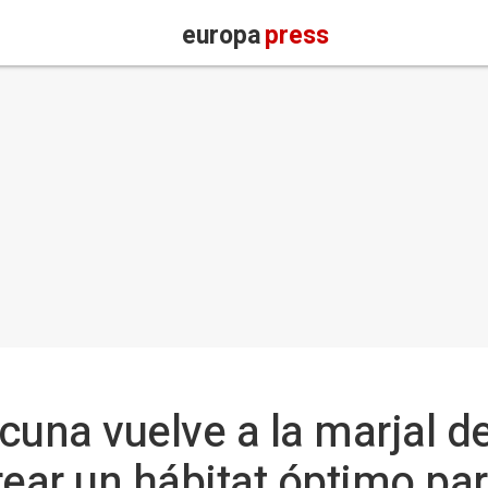
europa
press
cuna vuelve a la marjal d
rear un hábitat óptimo pa