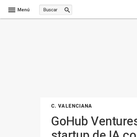
Menú
C. VALENCIANA
GoHub Ventures 
startup de IA c