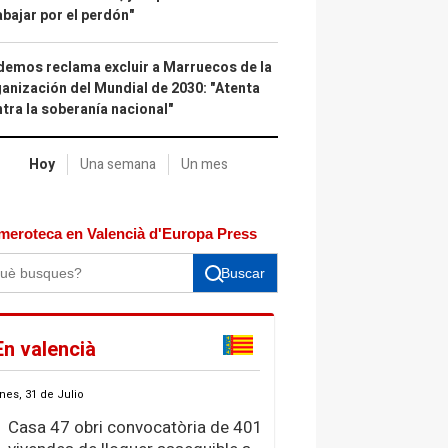
abajar por el perdón"
emos reclama excluir a Marruecos de la
anización del Mundial de 2030: "Atenta
tra la soberanía nacional"
Hoy
Una semana
Un mes
meroteca en Valencià d'Europa Press
Buscar
En valencià
nes, 31 de Julio
Casa 47 obri convocatòria de 401