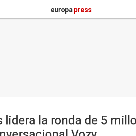
europa
press
lidera la ronda de 5 mill
onversacional Vozy