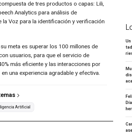
compuesta de tres productos o capas: Lili,
peech Analytics para análisis de
la Voz para la identificación y verificación
L
Un 
u meta es superar los 100 millones de
tad
ri
on usuarios, para que el servicio de
 40% más eficiente y las interacciones por
Mue
 en una experiencia agradable y efectiva.
dis
aca
 temas
Fel
Día
ligencia Artificial
he
Can
ase