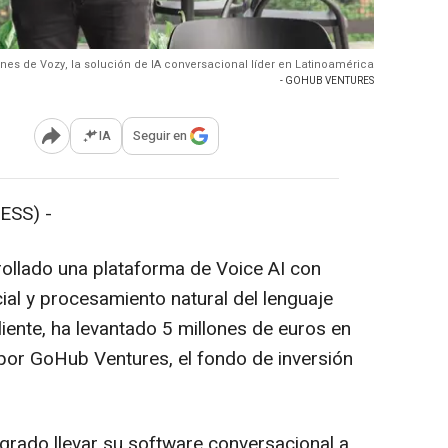
nes de Vozy, la solución de IA conversacional líder en Latinoamérica
- GOHUB VENTURES
IA
Seguir en
Abrir opciones para compartir
ESS) -
ollado una plataforma de Voice AI con
icial y procesamiento natural del lenguaje
liente, ha levantado 5 millones de euros en
 por GoHub Ventures, el fondo de inversión
ado llevar su software conversacional a