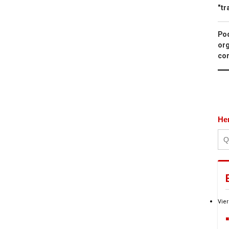
"tr
Pod
org
con
He
Vier