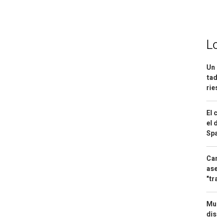
L
Un 
tad
ri
El 
el 
Spa
Can
ase
"tr
Mue
dis