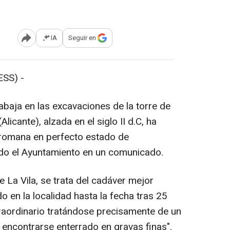
IA
Seguir en
Abrir opciones para compartir
SS) -
abaja en las excavaciones de la torre de
licante), alzada en el siglo II d.C, ha
 romana en perfecto estado de
do el Ayuntamiento en un comunicado.
 La Vila, se trata del cadáver mejor
 en la localidad hasta la fecha tras 25
raordinario tratándose precisamente de un
 encontrarse enterrado en gravas finas".