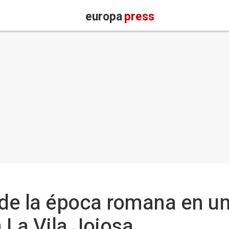
europa
press
 de la época romana en u
 La Vila Joiosa