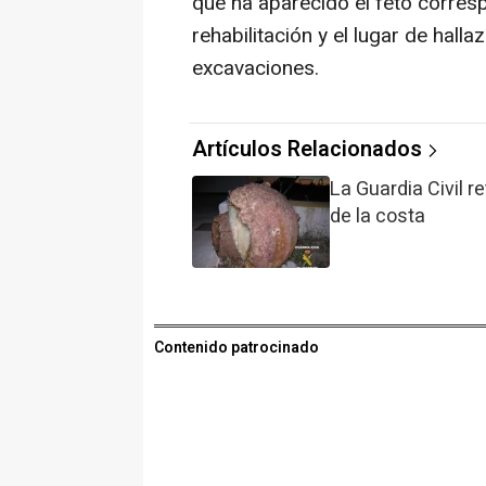
que ha aparecido el feto corresp
rehabilitación y el lugar de halla
excavaciones.
Artículos Relacionados
La Guardia Civil r
de la costa
Contenido patrocinado