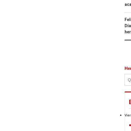
aca
Fel
Día
he
He
Vier