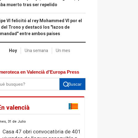
ba muerto tras ser repelido
ipe VI felicitó al rey Mohammed VI por el
 del Trono y destacó los "lazos de
rmandad" entre ambos países
Hoy
Una semana
Un mes
meroteca en Valencià d'Europa Press
Buscar
En valencià
nes, 31 de Julio
Casa 47 obri convocatòria de 401