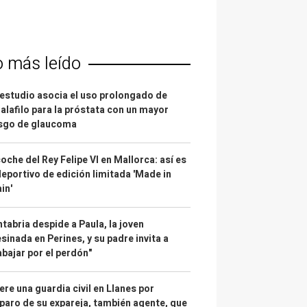
o más leído
estudio asocia el uso prolongado de
alafilo para la próstata con un mayor
esgo de glaucoma
coche del Rey Felipe VI en Mallorca: así es
deportivo de edición limitada 'Made in
in'
tabria despide a Paula, la joven
sinada en Perines, y su padre invita a
abajar por el perdón"
re una guardia civil en Llanes por
paro de su expareja, también agente, que