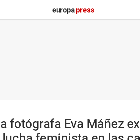
europa
press
a fotógrafa Eva Máñez e
 lucha feminista en las ca