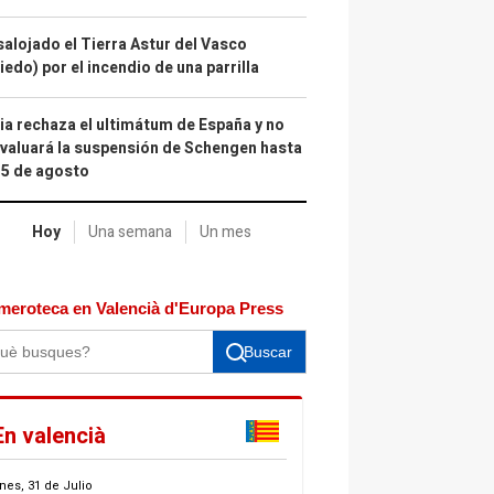
alojado el Tierra Astur del Vasco
iedo) por el incendio de una parrilla
lia rechaza el ultimátum de España y no
valuará la suspensión de Schengen hasta
15 de agosto
Hoy
Una semana
Un mes
meroteca en Valencià d'Europa Press
Buscar
En valencià
nes, 31 de Julio