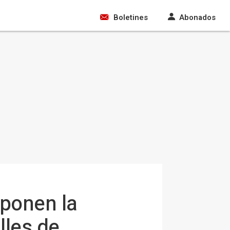
Boletines
Abonados
xponen la
lles de