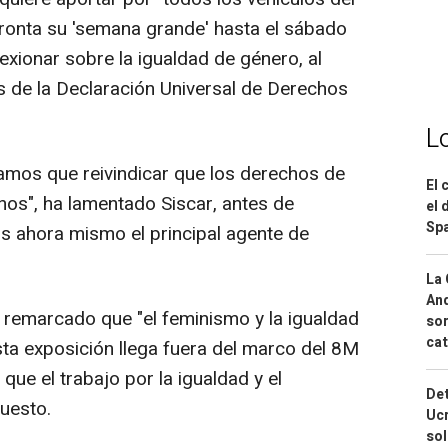
fronta su 'semana grande' hasta el sábado
flexionar sobre la igualdad de género, al
 de la Declaración Universal de Derechos
L
amos que reivindicar que los derechos de
El 
os", ha lamentado Siscar, antes de
el 
Spa
s ahora mismo el principal agente de
La 
And
 remarcado que "el feminismo y la igualdad
sor
cat
sta exposición llega fuera del marco del 8M
que el trabajo por la igualdad y el
Det
uesto.
Ucr
so