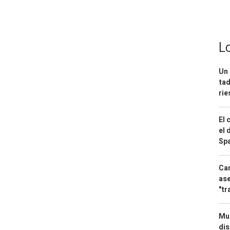
L
Un 
tad
ri
El 
el 
Spa
Can
ase
"tr
Mue
dis