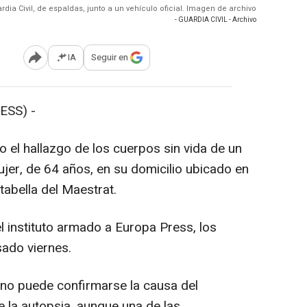
rdia Civil, de espaldas, junto a un vehículo oficial. Imagen de archivo
- GUARDIA CIVIL - Archivo
IA
Seguir en
Abrir opciones para compartir
ESS) -
o el hallazgo de los cuerpos sin vida de un
jer, de 64 años, en su domicilio ubicado en
tabella del Maestrat.
 instituto armado a Europa Press, los
ado viernes.
e no puede confirmarse la causa del
ce la autopsia, aunque una de las