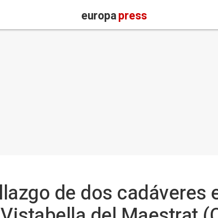
europa
press
allazgo de dos cadáveres 
Vistabella del Maestrat (