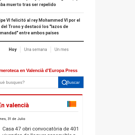
ba muerto tras ser repelido
ipe VI felicitó al rey Mohammed VI por el
 del Trono y destacó los "lazos de
rmandad" entre ambos países
Hoy
Una semana
Un mes
meroteca en Valencià d'Europa Press
Buscar
En valencià
nes, 31 de Julio
Casa 47 obri convocatòria de 401