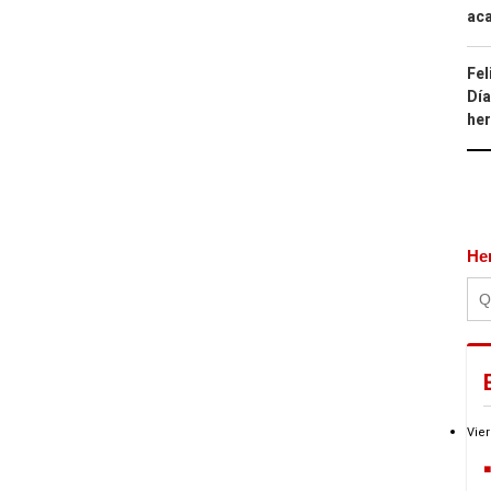
aca
Fel
Día
he
He
Vier