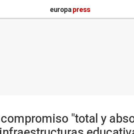
europa
press
l compromiso "total y abso
infraestructuras educativ