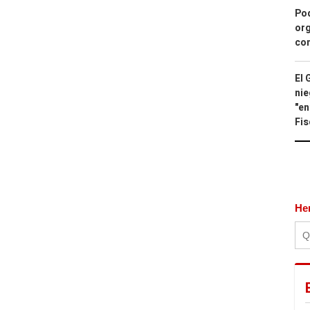
Pod
org
con
El 
nie
"en
Fis
He