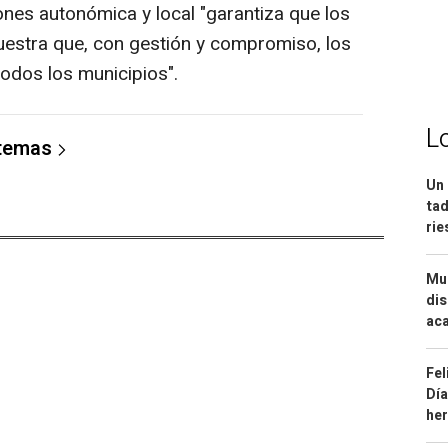
ones autonómica y local "garantiza que los
uestra que, con gestión y compromiso, los
todos los municipios".
L
 temas
Un 
tad
ri
Mue
dis
aca
Fel
Día
he