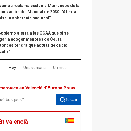
emos reclama excluir a Marruecos de la
anización del Mundial de 2030: "Atenta
tra la soberanía nacional"
Gobierno alerta a las CCAA que si se
gan a acoger menores de Ceuta
tonces tendrá que actuar de oficio
calía"
Hoy
Una semana
Un mes
meroteca en Valencià d'Europa Press
Buscar
En valencià