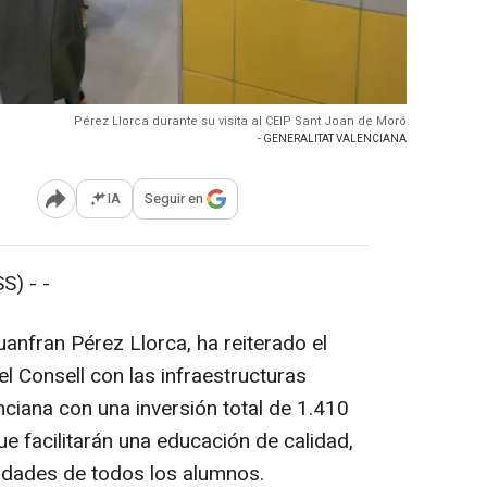
Pérez Llorca durante su visita al CEIP Sant Joan de Moró
- GENERALITAT VALENCIANA
IA
Seguir en
Abrir opciones para compartir
) - -
Juanfran Pérez Llorca, ha reiterado el
l Consell con las infraestructuras
ciana con una inversión total de 1.410
e facilitarán una educación de calidad,
sidades de todos los alumnos.