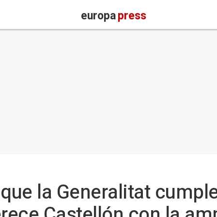
europa
press
ue la Generalitat cumple
ece Castellón con la amp