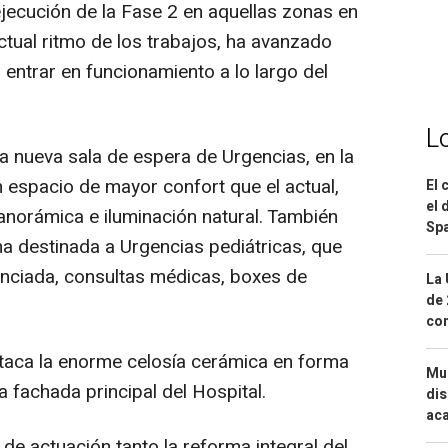
 ejecución de la Fase 2 en aquellas zonas en
actual ritmo de los trabajos, ha avanzado
entrar en funcionamiento a lo largo del
L
la nueva sala de espera de Urgencias, en la
 espacio de mayor confort que el actual,
El 
el 
anorámica e iluminación natural. También
Spa
na destinada a Urgencias pediátricas, que
enciada, consultas médicas, boxes de
La 
de 
com
staca la enorme celosía cerámica en forma
Mue
 fachada principal del Hospital.
dis
aca
 de actuación tanto la reforma integral del