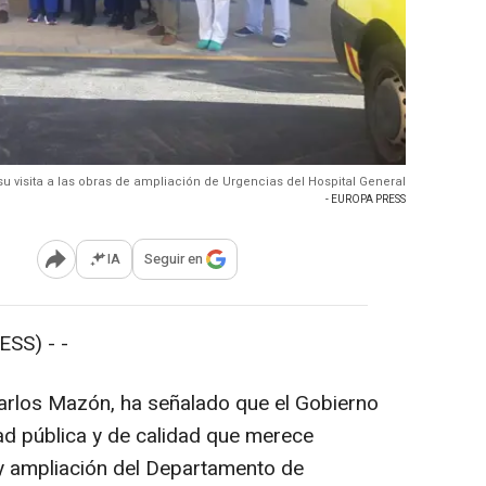
u visita a las obras de ampliación de Urgencias del Hospital General
- EUROPA PRESS
IA
Seguir en
Abrir opciones para compartir
SS) - -
, Carlos Mazón, ha señalado que el Gobierno
ad pública y de calidad que merece
 y ampliación del Departamento de