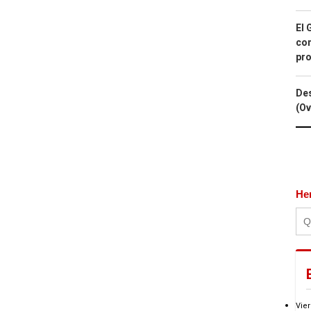
El 
con
pro
Des
(Ov
He
Vier