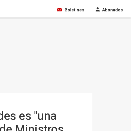
Boletines
Abonados
des es "una
 de Ministros