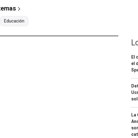
 temas
Educación
L
El 
el 
Spa
Det
Ucr
so
La 
And
sor
cat