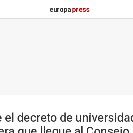
europa
press
 el decreto de universida
era que llegue al Consejo