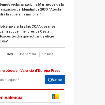
emos reclama excluir a Marruecos de la
anización del Mundial de 2030: "Atenta
tra la soberanía nacional"
Gobierno alerta a las CCAA que si se
gan a acoger menores de Ceuta
tonces tendrá que actuar de oficio
calía"
Hoy
Una semana
Un mes
meroteca en Valencià d'Europa Press
Buscar
En valencià