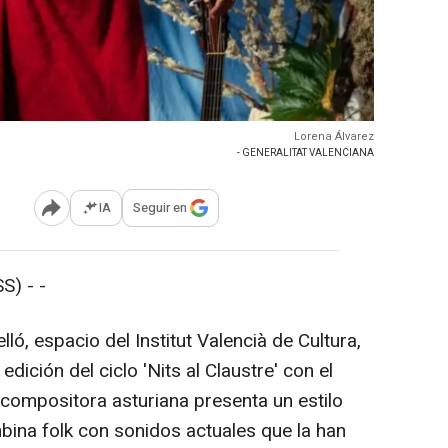
Lorena Álvarez
- GENERALITAT VALENCIANA
IA
Seguir en
Abrir opciones para compartir
) - -
ló, espacio del Institut Valencià de Cultura,
ición del ciclo 'Nits al Claustre' con el
 compositora asturiana presenta un estilo
ombina folk con sonidos actuales que la han