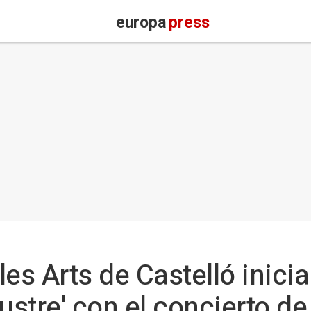
europa
press
es Arts de Castelló inicia
laustre' con el concierto d