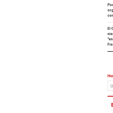
Pod
org
con
El 
nie
"en
Fis
He