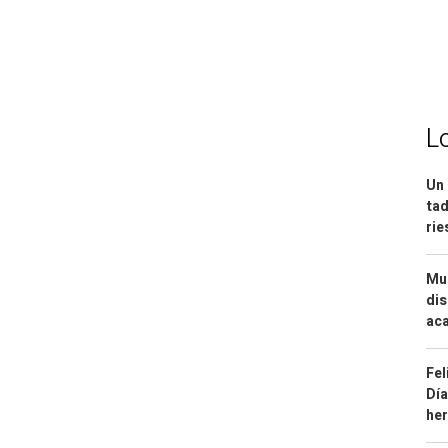
L
Un 
tad
ri
Mue
dis
aca
Fel
Día
he