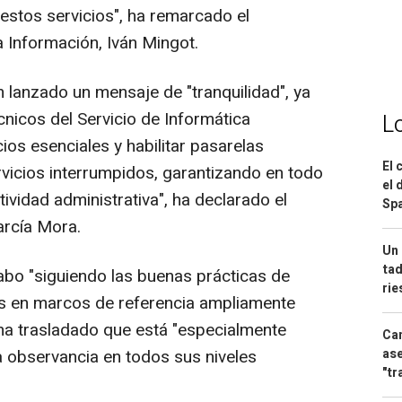
estos servicios", ha remarcado el
a Información, Iván Mingot.
lanzado un mensaje de "tranquilidad", ya
cnicos del Servicio de Informática
L
ios esenciales y habilitar pasarelas
El 
rvicios interrumpidos, garantizando en todo
el 
ividad administrativa", ha declarado el
Spa
García Mora.
Un 
tad
bo "siguiendo las buenas prácticas de
ri
as en marcos de referencia ampliamente
ha trasladado que está "especialmente
Can
ase
a observancia en todos sus niveles
"tr