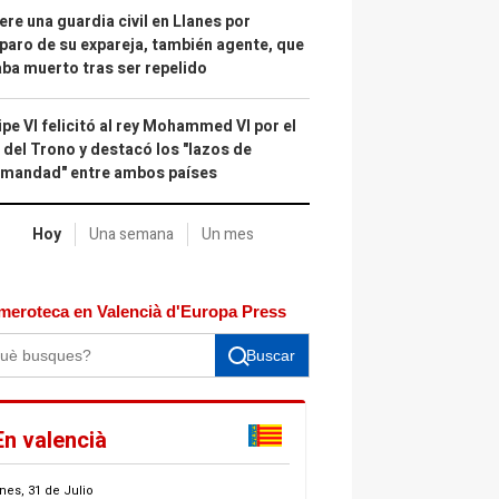
re una guardia civil en Llanes por
paro de su expareja, también agente, que
ba muerto tras ser repelido
ipe VI felicitó al rey Mohammed VI por el
 del Trono y destacó los "lazos de
rmandad" entre ambos países
Hoy
Una semana
Un mes
meroteca en Valencià d'Europa Press
Buscar
En valencià
nes, 31 de Julio