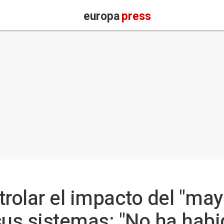
europa
press
trolar el impacto del "may
sus sistemas: "No ha habi