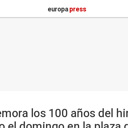
europa
press
mora los 100 años del hi
o el domingo en la plaza d