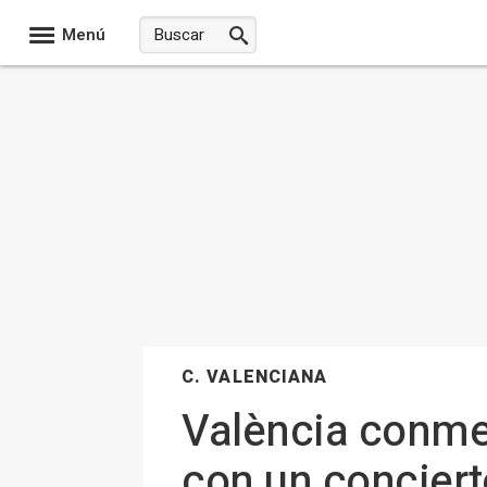
Menú
C. VALENCIANA
València conme
con un conciert