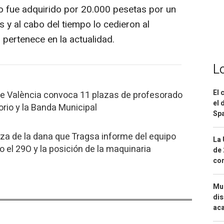
o fue adquirido por 20.000 pesetas por un
y al cabo del tiempo lo cedieron al
 pertenece en la actualidad.
L
El 
de València convoca 11 plazas de profesorado
el 
orio y la Banda Municipal
Spa
eza de la dana que Tragsa informe del equipo
La 
 el 29O y la posición de la maquinaria
de 
com
Mue
dis
aca