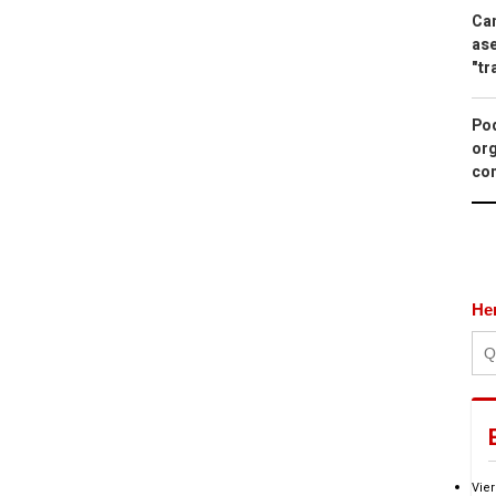
Can
ase
"tr
Pod
org
con
He
Vier