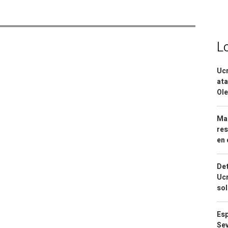
L
Ucr
ata
Ole
Mar
res
en 
Det
Ucr
so
Esp
Sev