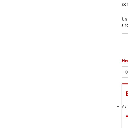
con
Un 
tir
He
Vier