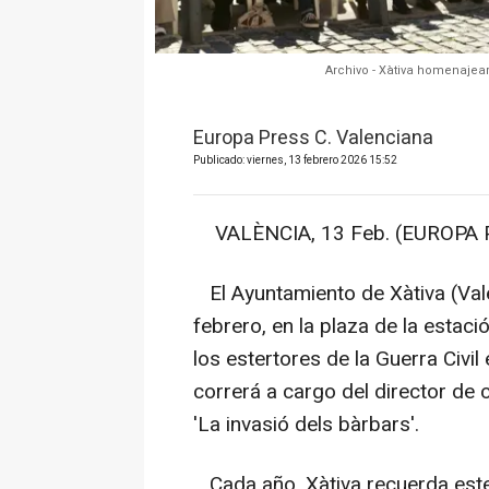
Archivo - Xàtiva homenajea
Europa Press C. Valenciana
Publicado: viernes, 13 febrero 2026 15:52
VALÈNCIA, 13 Feb. (EUROPA 
El Ayuntamiento de Xàtiva (Va
febrero, en la plaza de la estac
los estertores de la Guerra Civil
correrá a cargo del director de 
'La invasió dels bàrbars'.
Cada año, Xàtiva recuerda este