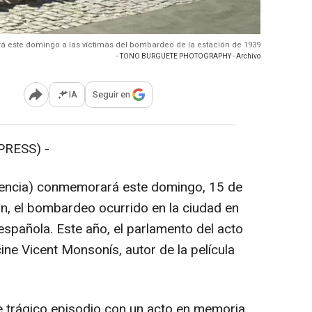
rá este domingo a las víctimas del bombardeo de la estación de 1939
- TONO BURGUETE PHOTOGRAPHY - Archivo
IA
Seguir en
Abrir opciones para compartir
PRESS) -
lencia) conmemorará este domingo, 15 de
ión, el bombardeo ocurrido en la ciudad en
 española. Este año, el parlamento del acto
cine Vicent Monsonís, autor de la película
 trágico episodio con un acto en memoria