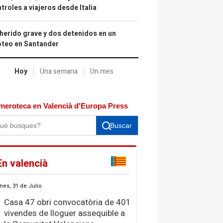
troles a viajeros desde Italia
herido grave y dos detenidos en un
oteo en Santander
Hoy
Una semana
Un mes
meroteca en Valencià d'Europa Press
Buscar
En valencià
nes, 31 de Julio
Casa 47 obri convocatòria de 401
vivendes de lloguer assequible a