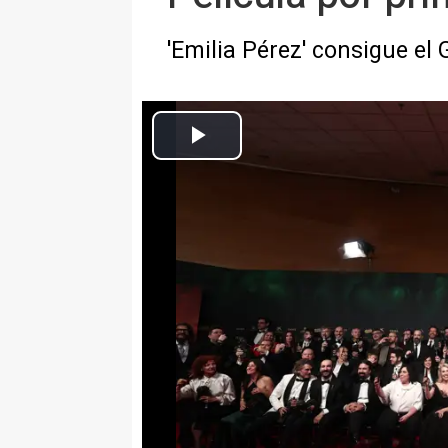
'Emilia Pérez' consigue el
Foto de familia de los ganadores en la 39 edición de los Premios Go
Europa Press Cultura
Actualizado: domingo, 28 diciembre 2025 15:41
GRANADA, 9 Feb. (EUROPA PR
Las películas 'El 47', de Marcel 
Echevarría han recibido este sá
'ex aequo' a Mejor Película, en 
estado muy repartidos, ya que h
conseguido alguna 'estatuilla'.