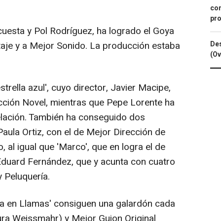
.
con
pro
uesta y Pol Rodríguez, ha logrado el Goya
aje y a Mejor Sonido. La producción estaba
Des
(Ov
ella azul', cuyo director, Javier Macipe,
cción Novel, mientras que Pepe Lorente ha
elación. También ha conseguido dos
Paula Ortiz, con el de Mejor Dirección de
 al igual que 'Marco', que en logra el de
Eduard Fernández, que y acunta con cuatro
y Peluquería.
sa en Llamas' consiguen una galardón cada
aura Weissmahr) y Mejor Guion Original