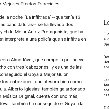
y Mejores Efectos Especiales.
e la noche, 'La infiltrada' --que tenía 13
L
ás candidaturas-- se ha llevado dos
 y el de Mejor Actriz Protagonista, que ha
El 
n interpreta a una policía que se infiltra en
el 
Spa
Det
 Pedro Almodóvar, que competía por nueve
Ucr
ho con tres 'cabezones', y es una de las
so
conseguido el Goya a Mejor Guion
La 
e los 'cabezones' que atesora bien como
And
cula. Alberto Iglesias, también galardonado
sor
cat
 Música Original, cuenta con uno más,
dóvar también ha conseguido el Goya a la
El 