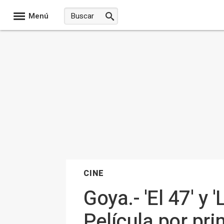
Menú
CINE
Goya.- 'El 47' y
Película por pr