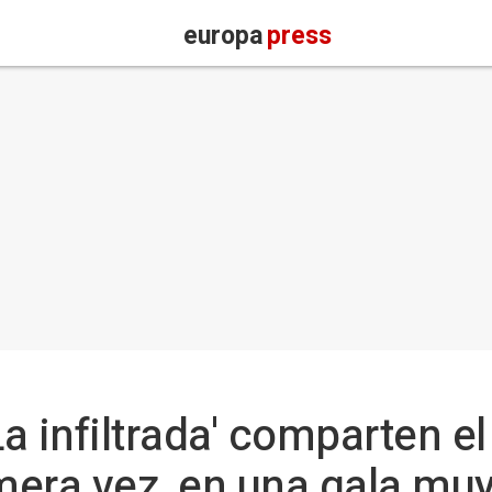
europa
press
 'La infiltrada' comparten 
imera vez, en una gala muy