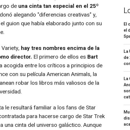
cargo de
una cinta tan especial en el 25º
L
donó alegando "diferencias creativas" y,
 el guion que había elaborado junto con su
El 
el 
e.
Spa
Variety,
hay tres nombres encima de la
La 
omo director.
El primero de ellos es
Bart
de 
com
 acogida entre los críticos a principios de
nce con su película American Animals, la
La 
anean robar los libros más valiosos de la
And
iversidad.
sor
cat
le resultará familiar a los fans de Star
Mue
 contratada para hacerse cargo de Star Trek
dis
ja una cinta del universo galáctico. Aunque
aca