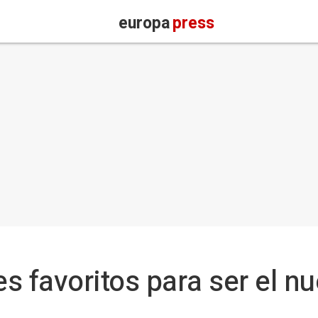
europa
press
es favoritos para ser el n