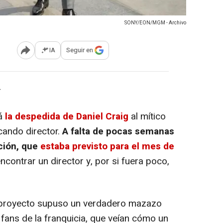
SONY/EON/MGM - Archivo
IA
Seguir en
Abrir opciones para compartir
-
rá
la despedida de Daniel Craig
al mítico
cando director.
A falta de pocas semanas
ción, que
estaba previsto para el mes de
contrar un director y, por si fuera poco,
proyecto supuso un verdadero mazazo
ans de la franquicia, que veían cómo un