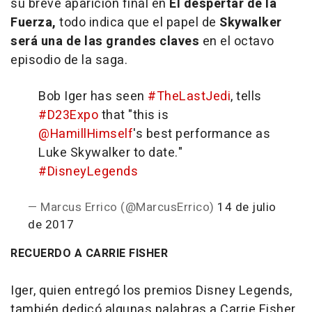
su breve aparición final en
El despertar de la
Fuerza,
todo indica que el papel de
Skywalker
será una de las grandes claves
en el octavo
episodio de la saga.
Bob Iger has seen
#TheLastJedi
, tells
#D23Expo
that "this is
@HamillHimself
's best performance as
Luke Skywalker to date."
#DisneyLegends
— Marcus Errico (@MarcusErrico)
14 de julio
de 2017
RECUERDO A CARRIE FISHER
Iger, quien entregó los premios Disney Legends,
también dedicó algunas palabras a Carrie Fisher