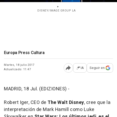
DISNEY/IMAGE GROUP LA
Europa Press Cultura
Martes, 18 julio 2017
IA
Seguir en
Actualizado: 11:47
Abrir opciones para comp
MADRID, 18 Jul. (EDIZIONES) -
Robert Iger,
CEO
de
The Walt Disney
, cree que la
interpretación de Mark Hamill como Luke
Skywalker en
Star Wars: Los últimos jedi
,
es el