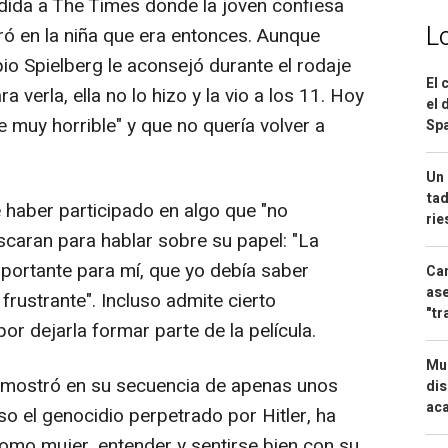
dida a The Times donde la joven confiesa
L
ró en la niña que era entonces. Aunque
o Spielberg le aconsejó durante el rodaje
El 
 verla, ella no lo hizo y la vio a los 11. Hoy
el 
e muy horrible" y que no quería volver a
Spa
Un 
tad
 haber participado en algo que "no
ri
uscaran para hablar sobre su papel: "La
mportante para mí, que yo debía saber
Can
ase
rustrante". Incluso admite cierto
"tr
or dejarla formar parte de la película.
Mue
s mostró en su secuencia de apenas unos
dis
aca
o el genocidio perpetrado por Hitler, ha
omo mujer, entender y sentirse bien con su