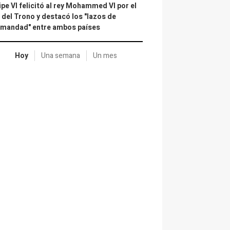
ipe VI felicitó al rey Mohammed VI por el
 del Trono y destacó los "lazos de
rmandad" entre ambos países
Hoy
Una semana
Un mes