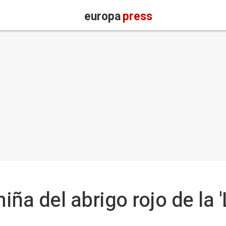
europa
press
iña del abrigo rojo de la '