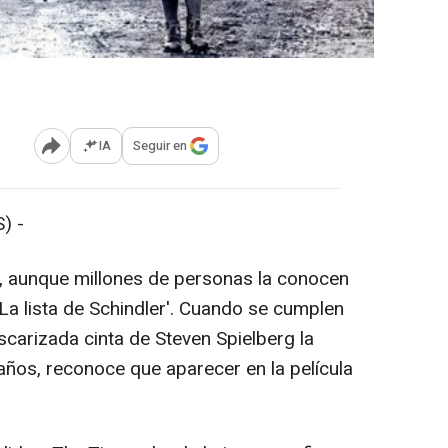
IA
Seguir en
Abrir opciones para compartir
) -
 aunque millones de personas la conocen
'La lista de Schindler'. Cuando se cumplen
scarizada cinta de Steven Spielberg la
años, reconoce que aparecer en la película