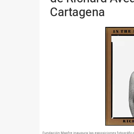
Cartagena
Fundación Mapfre inaugura las exposiciones fotográfica