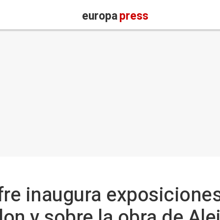
europa
press
re inaugura exposiciones
on y sobre la obra de Ale