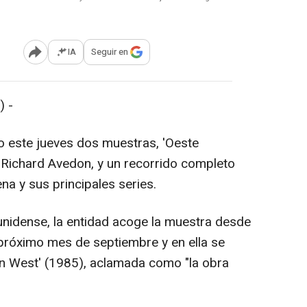
IA
Seguir en
Abrir opciones para compartir
 -
 este jueves dos muestras, 'Oeste
 Richard Avedon, y un recorrido completo
na y sus principales series.
unidense, la entidad acoge la muestra desde
 próximo mes de septiembre y en ella se
can West' (1985), aclamada como "la obra