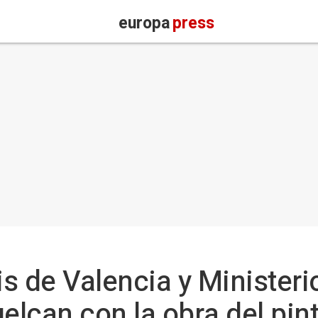
europa
press
is de Valencia y Ministeri
elcan con la obra del pin