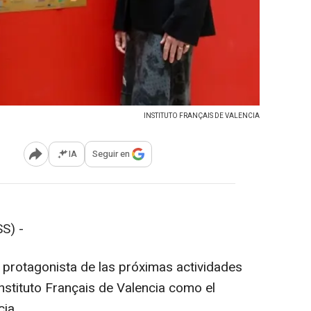
INSTITUTO FRANÇAIS DE VALENCIA
IA
Seguir en
Abrir opciones para compartir
S) -
l protagonista de las próximas actividades
Instituto Français de Valencia como el
cia.