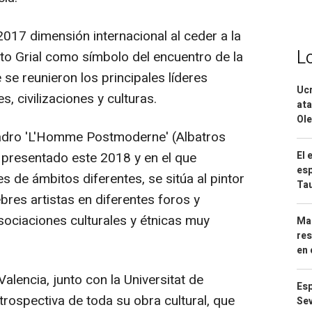
017 dimensión internacional al ceder a la
L
o Grial como símbolo del encuentro de la
 se reunieron los principales líderes
Ucr
s, civilizaciones y culturas.
ata
Ole
uadro 'L'Homme Postmoderne' (Albatros
El 
, presentado este 2018 y en el que
esp
s de ámbitos diferentes, se sitúa al pintor
Ta
res artistas en diferentes foros y
ociaciones culturales y étnicas muy
Mar
res
en 
 Valencia, junto con la Universitat de
Esp
trospectiva de toda su obra cultural, que
Sev