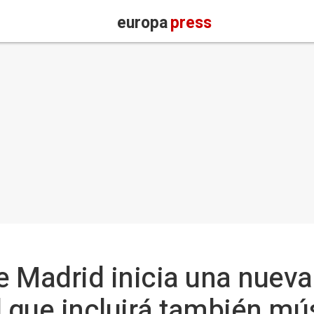
europa
press
de Madrid inicia una nuev
l que incluirá también mú