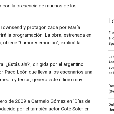
ó con la presencia de muchos de los
L
in Townsend y protagonizada por María
El 
rirá la programación. La obra, estrenada en
el 
, ofrece "humor y emoción", explicó la
Spa
La 
And
a '¿Estás ahí?', dirigida por el argentino
sor
or Paco León que lleva a los escenarios una
cat
omedia y terror, género este último muy
Des
(Ov
nero de 2009 a Carmelo Gómez en 'Días de
Det
oducido por el también actor Coté Soler en
Ucr