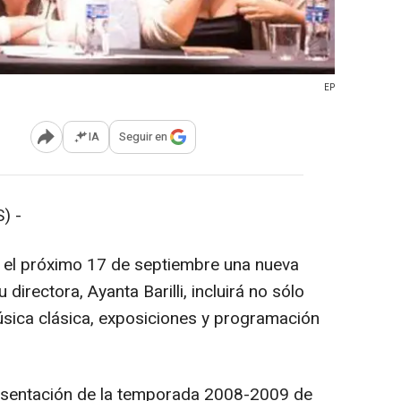
EP
IA
Seguir en
Abrir opciones para compartir
) -
rá el próximo 17 de septiembre una nueva
directora, Ayanta Barilli, incluirá no sólo
sica clásica, exposiciones y programación
 presentación de la temporada 2008-2009 de