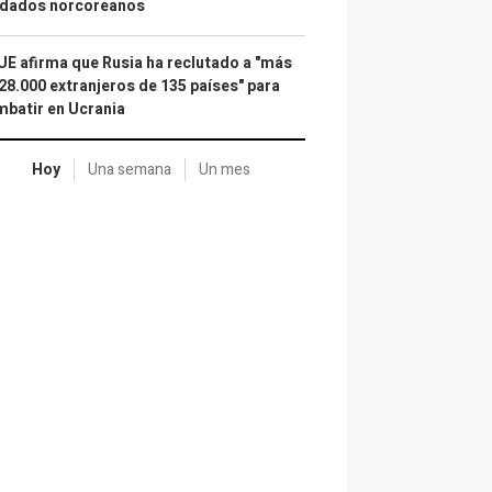
ldados norcoreanos
UE afirma que Rusia ha reclutado a "más
28.000 extranjeros de 135 países" para
batir en Ucrania
Hoy
Una semana
Un mes