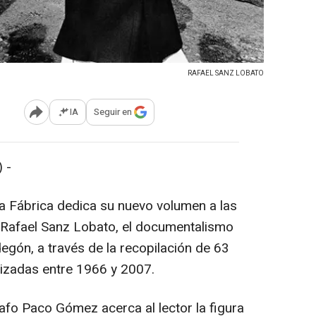
RAFAEL SANZ LOBATO
IA
Seguir en
Abrir opciones para compartir
 -
a Fábrica dedica su nuevo volumen a las
e Rafael Sanz Lobato, el documentalismo
degón, a través de la recopilación de 63
lizadas entre 1966 y 2007.
afo Paco Gómez acerca al lector la figura