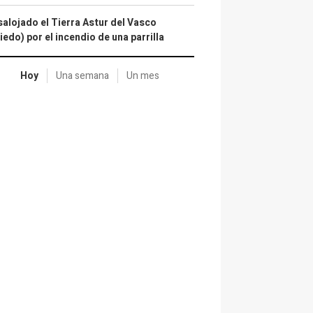
alojado el Tierra Astur del Vasco
iedo) por el incendio de una parrilla
Hoy
Una semana
Un mes