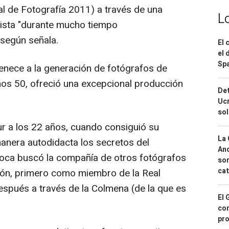
l de Fotografía 2011) a través de una
L
tista "durante mucho tiempo
 según señala.
El 
el 
Spa
tenece a la generación de fotógrafos de
años 50, ofreció una excepcional producción
Det
Ucr
so
r a los 22 años, cuando consiguió su
La 
anera autodidacta los secretos del
And
poca buscó la compañía de otros fotógrafos
sor
cat
ión, primero como miembro de la Real
espués a través de la Colmena (de la que es
El 
con
pro