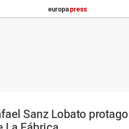
europa
press
fael Sanz Lobato protago
e La Fábrica