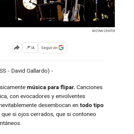
WIZINK CENTER
IA
Seguir en
Abrir opciones para compartir
 - David Gallardo) -
ásicamente
música para flipar.
Canciones
ica, con evocadores y envolventes
 inevitablemente desembocan en
todo tipo
, que si ojos cerrados, que si contoneo
ontáneos.