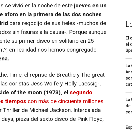
 se vivió en la noche de este
jueves en un
e aforo en la primera de las dos noches
L
rid
para regocijo de sus fieles -muchos de
ados sin fisuras a la causa-. Porque aunque
El 
nte su primer disco en solitario en 25
el 
nt?,
en realidad nos hemos congregado
Spa
ena.
La 
And
he, Time, el reprise de Breathe y The great
sor
las coristas Jess Wolfe y Holly Laessig-,
cat
side of the moon
(1973), el
segundo
La 
os tiempos
con más de cincuenta millones
de 
r Thriller de Michael Jackson. Intercalada
com
 days
, pieza del sexto disco de Pink Floyd,
Esp