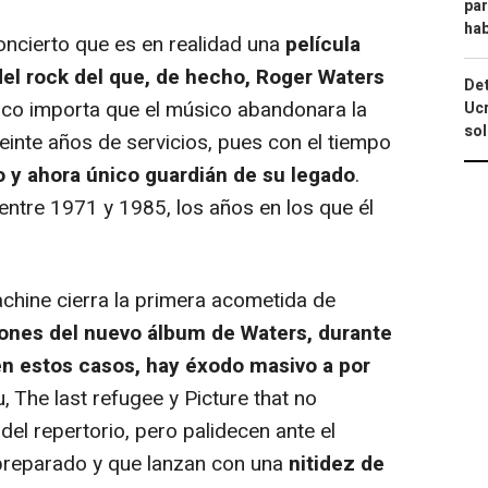
par
hab
oncierto que es en realidad una
película
del rock del que, de hecho, Roger Waters
Det
oco importa que el músico abandonara la
Ucr
so
einte años de servicios, pues con el tiempo
 y ahora único guardián de su legado
.
ntre 1971 y 1985, los años en los que él
achine
cierra la primera acometida de
ones del nuevo álbum de Waters, durante
en estos casos, hay éxodo masivo a por
, The last refugee y Picture that
no
el repertorio, pero palidecen ante el
 preparado y que lanzan con una
nitidez de