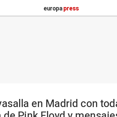
europa
press
asalla en Madrid con toda
 de Pink Floyd y mensajes