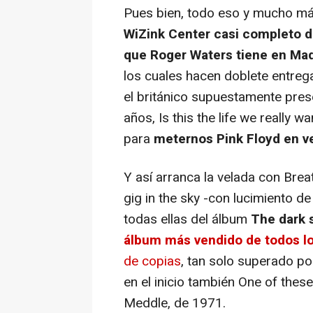
Pues bien, todo eso y mucho más
WiZink Center casi completo d
que Roger Waters tiene en Mad
los cuales hacen doblete entreg
el británico supuestamente prese
años,
Is this the life we really wa
para
meternos Pink Floyd en v
Y así arranca la velada con
Breat
gig in the sky
-con lucimiento de 
todas ellas del álbum
The dark 
álbum más vendido de todos l
de copias
, tan solo superado po
en el inicio también
One of these
Meddle
, de 1971.