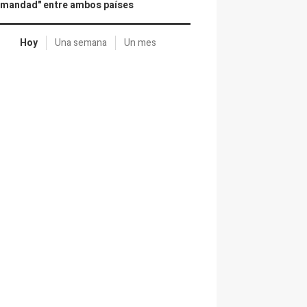
rmandad" entre ambos países
Hoy
Una semana
Un mes