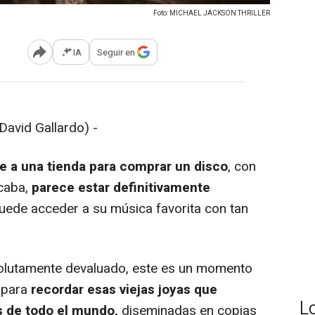
Foto: MICHAEL JACKSON THRILLER
IA
Seguir en
Abrir opciones para compartir
avid Gallardo) -
se a una tienda para comprar un disco
, con
caba,
parece estar definitivamente
uede acceder a su música favorita con tan
lutamente devaluado, este es un momento
 para
recordar esas viejas joyas que
L
s de todo el mundo,
diseminadas en copias