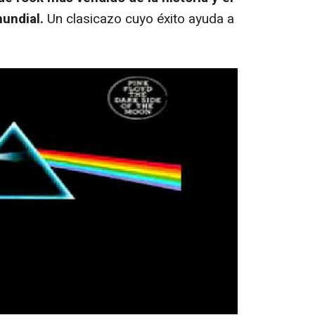
undial.
Un clasicazo cuyo éxito ayuda a