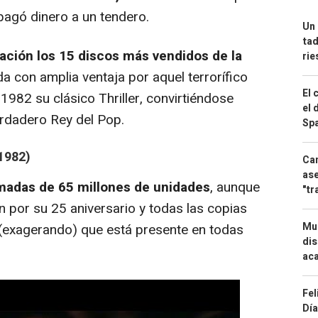
 pagó dinero a un tendero.
Un 
tad
ción los 15 discos más vendidos de la
ri
ada con amplia ventaja por aquel terrorífico
El 
 1982 su clásico
Thriller
, convirtiéndose
el 
verdadero Rey del Pop.
Spa
1982)
Can
ase
madas de 65 millones de unidades
, aunque
"tr
n por su 25 aniversario y todas las copias
Mue
 (exagerando) que está presente en todas
dis
aca
Fel
Día