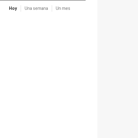
Hoy
Una semana
Un mes