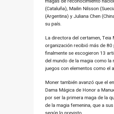
magas de reconocimiento nacion
(Cataluña), Mailin Nilsson (Suecia
(Argentina) y Juliana Chen (Chi
su país.
La directora del certamen, Teia 
organización recibió más de 80
finalmente se escogieron 13 art
del mundo de la magia como la m
juegos con elementos como el ag
Moner también avanzó que el enc
Dama Mágica de Honor a Manuel
por ser la primera maga de la q
de la magia femenina, que a sus
según lo previsto.