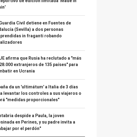
deportivo de edición limitada 'Made in
in'
Guardia Civil detiene en Fuentes de
alucía (Sevilla) a dos personas
prendidas in fraganti robando
alizadores
UE afirma que Rusia ha reclutado a "más
28.000 extranjeros de 135 países" para
batir en Ucrania
aña da un 'ultimátum' a Italia de 3 días
a levantar los controles a sus viajeros o
rá "medidas proporcionales"
tabria despide a Paula, la joven
sinada en Perines, y su padre invita a
abajar por el perdón"