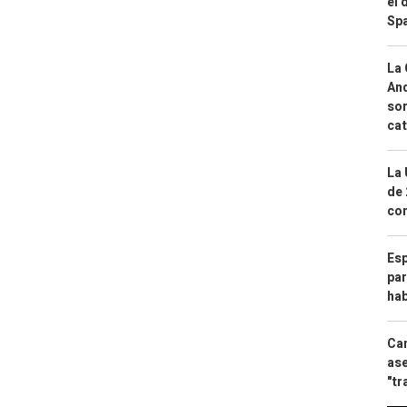
el 
Spa
La 
And
sor
cat
La 
de 
com
Esp
par
hab
Can
ase
"tr