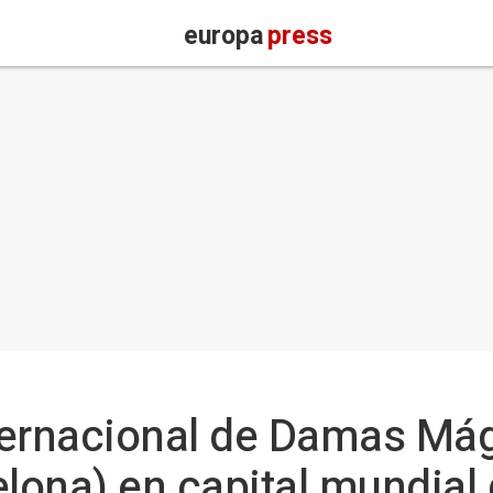
europa
press
 Internacional de Damas Má
elona) en capital mundial