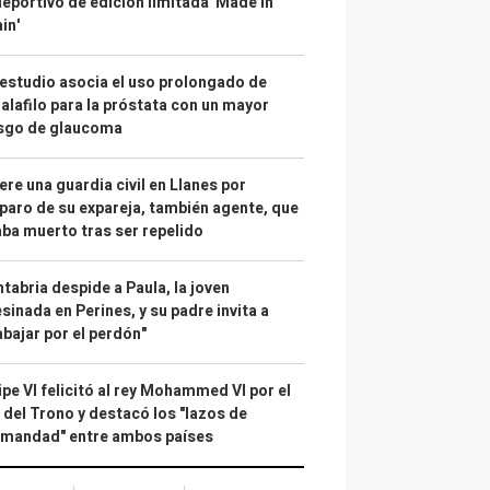
deportivo de edición limitada 'Made in
in'
estudio asocia el uso prolongado de
alafilo para la próstata con un mayor
esgo de glaucoma
re una guardia civil en Llanes por
paro de su expareja, también agente, que
ba muerto tras ser repelido
tabria despide a Paula, la joven
sinada en Perines, y su padre invita a
abajar por el perdón"
ipe VI felicitó al rey Mohammed VI por el
 del Trono y destacó los "lazos de
rmandad" entre ambos países