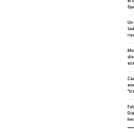
el 
Spa
Un 
tad
ri
Mue
dis
aca
Can
ase
"tr
Fel
Día
he