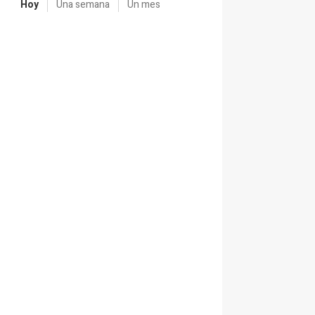
Hoy
Una semana
Un mes