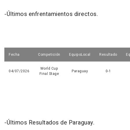
-Últimos enfrentamientos directos.
Fecha
Competición
EquipoLocal
Resultado
Eq
World Cup
04/07/2026
Paraguay
0-1
Final Stage
-Últimos Resultados de Paraguay.