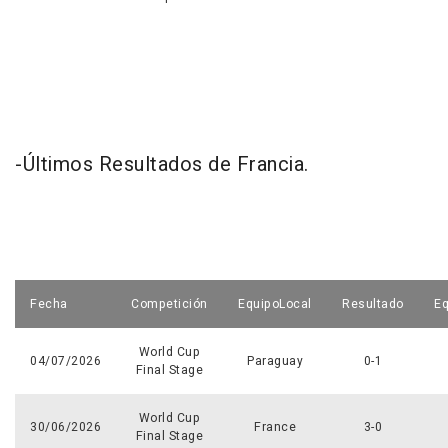
-Últimos Resultados de Francia.
Fecha
Competición
EquipoLocal
Resultado
Eq
World Cup
04/07/2026
Paraguay
0-1
Final Stage
World Cup
30/06/2026
France
3-0
Final Stage