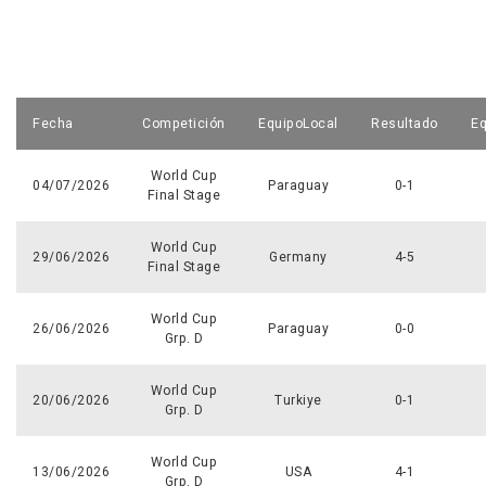
Fecha
Competición
EquipoLocal
Resultado
Eq
World Cup
04/07/2026
Paraguay
0-1
Final Stage
World Cup
29/06/2026
Germany
4-5
Final Stage
World Cup
26/06/2026
Paraguay
0-0
Grp. D
World Cup
20/06/2026
Turkiye
0-1
Grp. D
World Cup
13/06/2026
USA
4-1
Grp. D