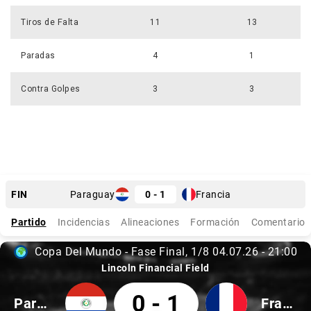
Tiros de Falta
11
13
Paradas
4
1
Contra Golpes
3
3
Finalizado
FIN
Paraguay
0 - 1
Francia
Partido
Incidencias
Alineaciones
Formación
Comentarios
Copa Del Mundo - Fase Final
1/8
04.07.26
-
21:00
Copa del Mundo - Fase Final, 1/8
04.07.26, 21:00
Lincoln Financial Field
Paraguay 0 Francia 1
0
-
1
Paraguay
Francia