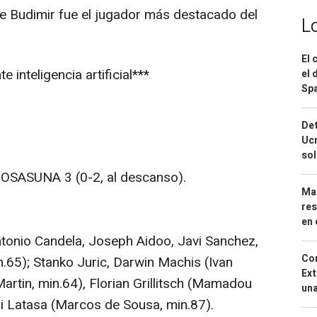
e Budimir fue el jugador más destacado del
L
El 
 inteligencia artificial***
el 
Spa
Det
Ucr
so
OSASUNA 3 (0-2, al descanso).
Mar
res
en 
tonio Candela, Joseph Aidoo, Javi Sanchez,
Cor
.65); Stanko Juric, Darwin Machis (Ivan
Ext
artin, min.64), Florian Grillitsch (Mamadou
una
mi Latasa (Marcos de Sousa, min.87).