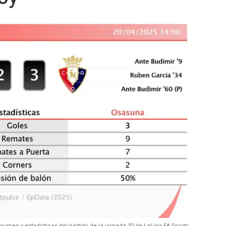
esumen y estadísticas del partido de la jornada 32 de LaLiga EA Sports