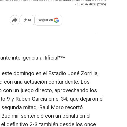
- EUROPA PRESS (2025)
IA
Seguir en
Abrir opciones para compartir
te inteligencia artificial***
 este domingo en el Estadio José Zorrilla,
id con una actuación contundente. Los
o con un juego directo, aprovechando los
to 9 y Ruben Garcia en el 34, que dejaron el
a segunda mitad, Raul Moro recortó
 Budimir sentenció con un penalti en el
el definitivo 2-3 también desde los once