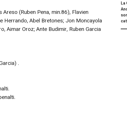
La 
And
 Areso (Ruben Pena, min.86), Flavien
sor
e Herrando, Abel Bretones; Jon Moncayola
cat
rro, Aimar Oroz; Ante Budimir, Ruben Garcia
Garcia) .
alti.
enalti.