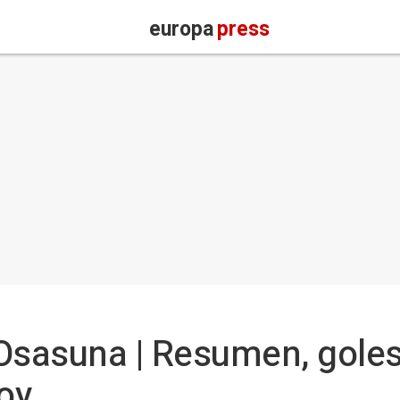
europa
press
3 Osasuna | Resumen, goles
oy