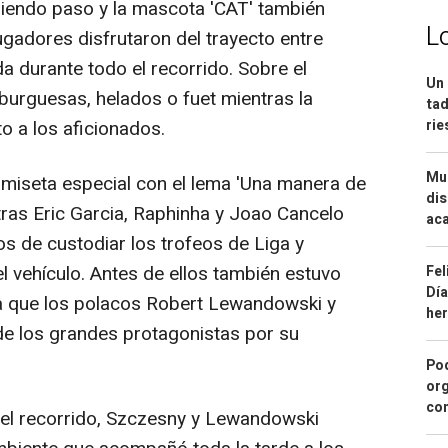
endo paso y la mascota 'CAT' también
L
jugadores disfrutaron del trayecto entre
a durante todo el recorrido. Sobre el
Un 
burguesas, helados o fuet mientras la
tad
to a los aficionados.
ri
Mue
miseta especial con el lema 'Una manera de
dis
tras Eric Garcia, Raphinha y Joao Cancelo
aca
s de custodiar los trofeos de Liga y
l vehículo. Antes de ellos también estuvo
Fel
Día
la que los polacos Robert Lewandowski y
he
e los grandes protagonistas por su
Pod
org
con
el recorrido, Szczesny y Lewandowski