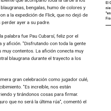
biente que acompañó toda la tarde a los
El 
blaugranas, bengalas, humo de colores y
nie
"en
 a la expedición de Flick, que no dejó de
Fis
as perder ayer a su padre.
 palabra fue Pau Cubarsí, feliz por el
a y afición. "Disfrutando con toda la gente
s muy contentos. La afición conecta muy
tral blaugrana durante el trayecto a los
mera gran celebración como jugador culé,
ibimiento. "Es increíble, nos están
riendo y tirándonos cosas para firmar.
ro que no será la última rúa", comentó el