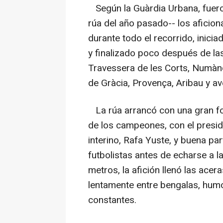
Según la Guàrdia Urbana, fuer
rúa del año pasado-- los afici
durante todo el recorrido, inici
y finalizado poco después de la
Travessera de les Corts, Numànci
de Gràcia, Provença, Aribau y ave
La rúa arrancó con una gran fot
de los campeones, con el presid
interino, Rafa Yuste, y buena p
futbolistas antes de echarse a l
metros, la afición llenó las acer
lentamente entre bengalas, humo 
constantes.