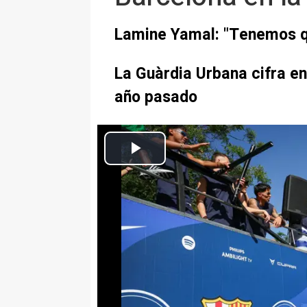
Lamine Yamal: "Tenemos que
La Guàrdia Urbana cifra en
año pasado
Rúa de campeones del FC Barcelona para celebrar los título
Europa Press Deportes
Actualizado: lunes, 11 mayo 2026 23:36
Lamine Yamal: "Tenemos que va
ganarlos"
La Guàrdia Urbana cifra en 750
calle, 100.000 más que el año