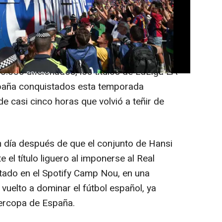
S)
po masculino del FC Barcelona han
alto, con una multitudinaria rúa por las
0.000 aficionados, los títulos de LaLiga EA
spaña conquistados esta temporada
 casi cinco horas que volvió a teñir de
 día después de que el conjunto de Hansi
 el título liguero al imponerse al Real
utado en el Spotify Camp Nou, en una
vuelto a dominar el fútbol español, ya
percopa de España.