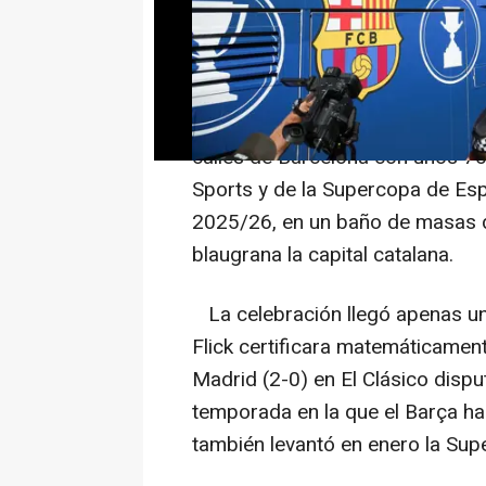
BARCELONA, 11 (EUROPA PRES
Los jugadores del primer equi
celebrado este lunes por todo lo 
calles de Barcelona con unos 75
Sports y de la Supercopa de E
2025/26, en un baño de masas de
blaugrana la capital catalana.
La celebración llegó apenas un
Flick certificara matemáticamente
Madrid (2-0) en El Clásico disp
temporada en la que el Barça ha 
también levantó en enero la Su