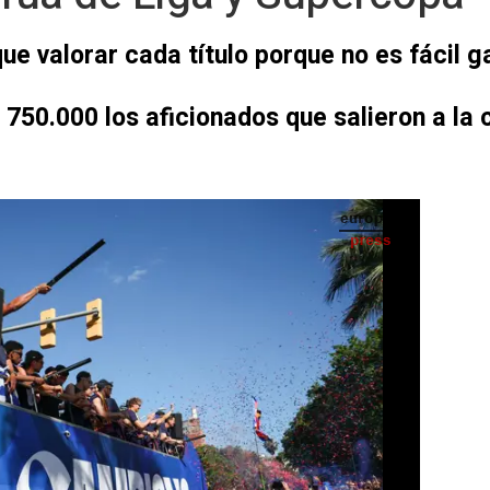
 valorar cada título porque no es fácil g
 750.000 los aficionados que salieron a la 
s de Liga y Supercopa en la temporada 2025/26 - JAVIER BORREGO/AFP7/EUROPA PRESS
IA
Seguir en
Abrir opciones para compartir
lorar cada título porque no es fácil
.000 los aficionados que salieron a la
 pasado