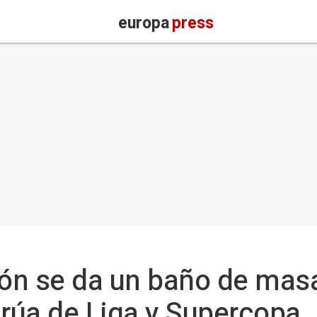
europa
press
ón se da un baño de mas
 rúa de Liga y Supercopa