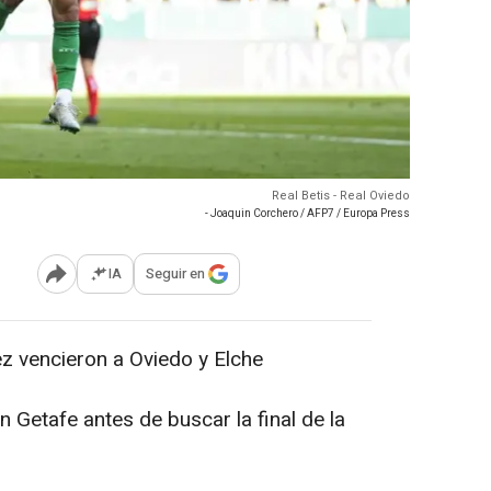
Real Betis - Real Oviedo
- Joaquin Corchero / AFP7 / Europa Press
IA
Seguir en
Abrir opciones para compartir
dez vencieron a Oviedo y Elche
 Getafe antes de buscar la final de la