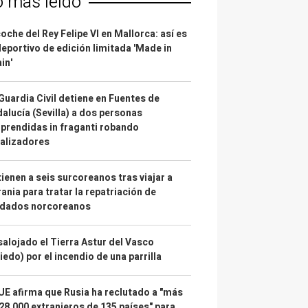
o más leído
coche del Rey Felipe VI en Mallorca: así es
deportivo de edición limitada 'Made in
in'
Guardia Civil detiene en Fuentes de
alucía (Sevilla) a dos personas
prendidas in fraganti robando
alizadores
ienen a seis surcoreanos tras viajar a
ania para tratar la repatriación de
ldados norcoreanos
alojado el Tierra Astur del Vasco
iedo) por el incendio de una parrilla
UE afirma que Rusia ha reclutado a "más
28.000 extranjeros de 135 países" para