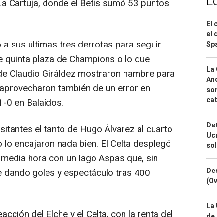
L
 La Cartuja, donde el Betis sumó 53 puntos
El 
el 
 a sus últimas tres derrotas para seguir
Spa
le quinta plaza de Champions o lo que
La 
s de Claudio Giráldez mostraron hambre para
And
 aprovecharon también de un error en
sor
cat
1-0 en Balaídos.
Det
isitantes el tanto de Hugo Álvarez al cuarto
Ucr
o lo encajaron nada bien. El Celta desplegó
so
a media hora con un Iago Aspas que, sin
Des
e dando goles y espectáculo tras 400
(Ov
La 
cción del Elche y el Celta, con la renta del
de 