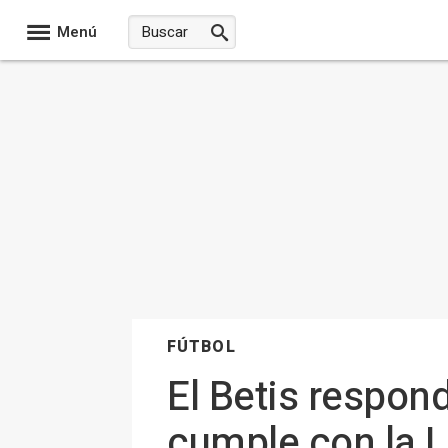
Menú
FÚTBOL
El Betis respond
cumple con la L