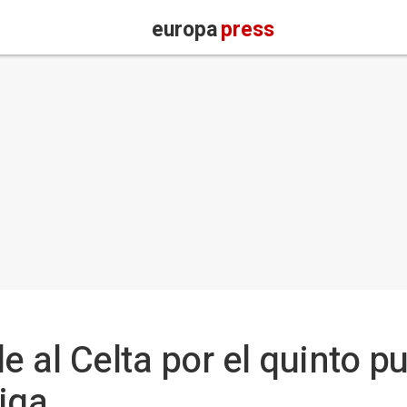
europa
press
e al Celta por el quinto p
iga