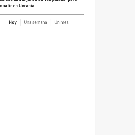
batir en Ucrania
Hoy
Una semana
Un mes