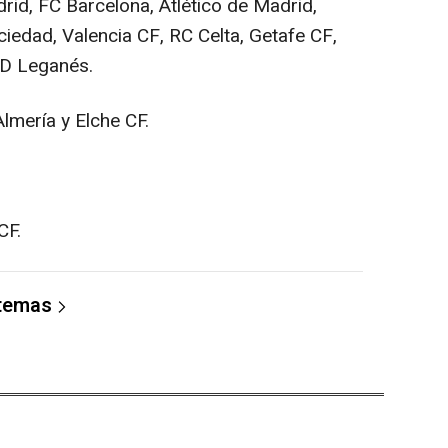
d, FC Barcelona, Atlético de Madrid,
ociedad, Valencia CF, RC Celta, Getafe CF,
CD Leganés.
ería y Elche CF.
CF.
 temas