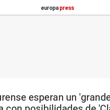
europa
press
rense esperan un 'grande
 con posibilidades de 'Cl