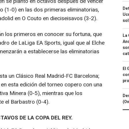
n se plantó en octavos después de vencer
Det
vo (1-0) en las dos primeras eliminatorias,
Ucr
adolid en O Couto en dieciseisavos (3-2).
so
 los primeros en conocer su fortuna, que
La 
And
adro de LaLiga EA Sports, igual que al Elche
sor
menzarán a establecerse las eliminatorias
cat
El 
con
sta un Clásico Real Madrid-FC Barcelona;
pro
 en esta edición del torneo copero con una
tiva Minera (0-5), mientras que los
Des
e el Barbastro (0-4).
(Ov
TAVOS DE LA COPA DEL REY.