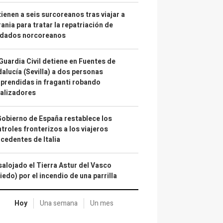
ienen a seis surcoreanos tras viajar a
ania para tratar la repatriación de
ldados norcoreanos
Guardia Civil detiene en Fuentes de
alucía (Sevilla) a dos personas
prendidas in fraganti robando
alizadores
Gobierno de España restablece los
troles fronterizos a los viajeros
cedentes de Italia
alojado el Tierra Astur del Vasco
iedo) por el incendio de una parrilla
Hoy
Una semana
Un mes