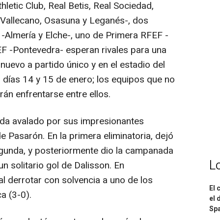
hletic Club, Real Betis, Real Sociedad,
o Vallecano, Osasuna y Leganés-, dos
-Almería y Elche-, uno de Primera RFEF -
F -Pontevedra- esperan rivales para una
nuevo a partido único y en el estadio del
 días 14 y 15 de enero; los equipos que no
án enfrentarse entre ellos.
nda avalado por sus impresionantes
e Pasarón. En la primera eliminatoria, dejó
egunda, y posteriormente dio la campanada
L
 un solitario gol de Dalisson. En
al derrotar con solvencia a uno de los
El 
ca (3-0).
el 
Spa