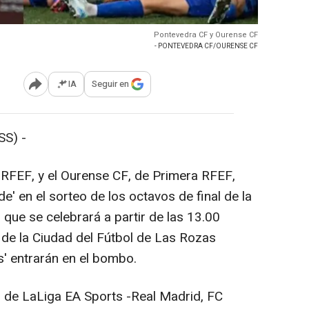
Pontevedra CF y Ourense CF
- PONTEVEDRA CF/OURENSE CF
IA
Seguir en
Abrir opciones para compartir
S) -
FEF, y el Ourense CF, de Primera RFEF,
e' en el sorteo de los octavos de final de la
ue se celebrará a partir de las 13.00
 de la Ciudad del Fútbol de Las Rozas
' entrarán en el bombo.
de LaLiga EA Sports -Real Madrid, FC