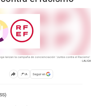
Liga lanzan la campaña de concienciación 'Juntos contra el Racismo'.
- LALIGA
IA
Seguir en
Abrir opciones para compartir
SS)