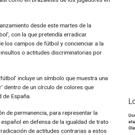
s así como en brazaletes de los jugadores en
 lanzamiento desde este martes de la
bol', con la que pretendía erradicar
e los campos de fútbol y concienciar a la
 insultos o actitudes discriminatorias por
 fútbol' incluye un símbolo que muestra una
' dentro de un círculo de colores que
ad de España.
L
ón de permanencia, para representar la
Ucr
l español en defensa de la igualdad de trato
ata
Ole
erradicación de actitudes contrarias a estos