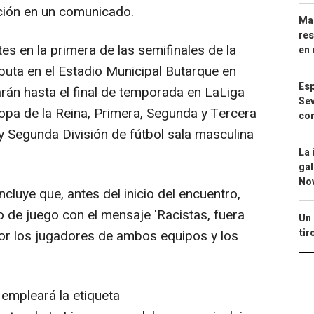
ación en un comunicado.
Mar
res
s en la primera de las semifinales de la
en 
puta en el Estadio Municipal Butarque en
Esp
án hasta el final de temporada en LaLiga
Sev
pa de la Reina, Primera, Segunda y Tercera
con
y Segunda División de fútbol sala masculina
La 
gal
No
luye que, antes del inicio del encuentro,
o de juego con el mensaje 'Racistas, fuera
Un 
tir
 por los jugadores de ambos equipos y los
 empleará la etiqueta