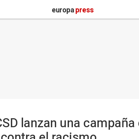
europa
press
 CSD lanzan una campaña
contra el racismo