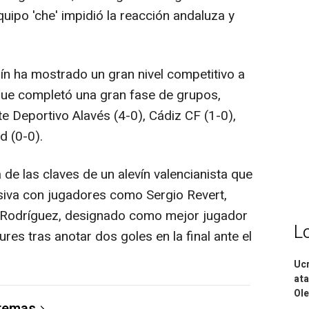
equipo 'che' impidió la reacción andaluza y
ín ha mostrado un gran nivel competitivo a
 que completó una gran fase de grupos,
te Deportivo Alavés (4-0), Cádiz CF (1-0),
d (0-0).
 de las claves de un alevín valencianista que
siva con jugadores como Sergio Revert,
o Rodríguez, designado como mejor jugador
L
res tras anotar dos goles en la final ante el
Ucr
ata
Ole
 temas