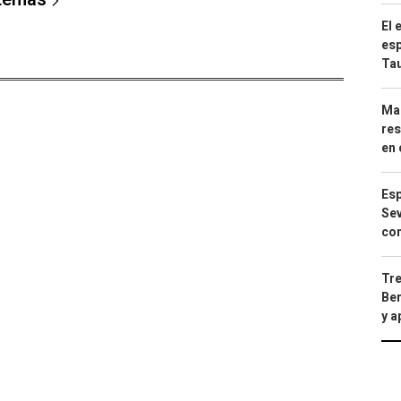
El 
esp
Ta
Mar
res
en 
Esp
Sev
con
Tre
Ber
y 