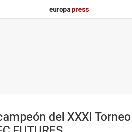
europa
press
 campeón del XXXI Torneo
 FC FUTURES