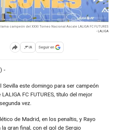
oclama campeón del XXXI Torneo Nacional Ascale LALIGA FC FUTURES
- LALIGA
IA
Seguir en
Abrir opciones para compartir
 -
al Sevilla este domingo para ser campeón
e LALIGA FC FUTURES, título del mejor
 segunda vez.
lético de Madrid, en los penaltis, y Rayo
la gran final, con el gol de Sergio