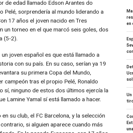
or de edad llamado Edson Arantes do
Pelé, sorprendería al mundo liderando a
Mar
res
Con 17 años el joven nacido en Tres
en 
n un torneo en el que marcó seis goles, dos
a (5-2).
Esp
Sev
con
 un joven español es que está llamado a
storia con su país. En su caso, serían ya 19
Det
 levantara su primera Copa del Mundo,
Ucr
so
er campeón tras el propio Pelé, Ronaldo
 sí, ninguno de estos dos últimos ejercía la
Un 
 que Lamine Yamal sí está llamado a hacer.
tir
n su club, el FC Barcelona, y la selección
Cor
Ext
 contrario, si alguien aparece cuando más
una