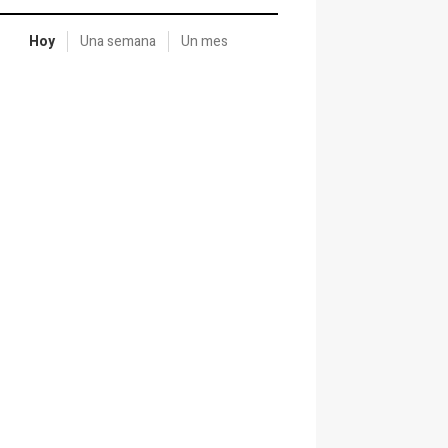
Hoy
Una semana
Un mes