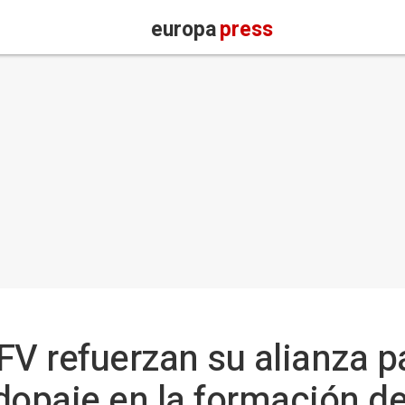
europa
press
FV refuerzan su alianza p
dopaje en la formación de