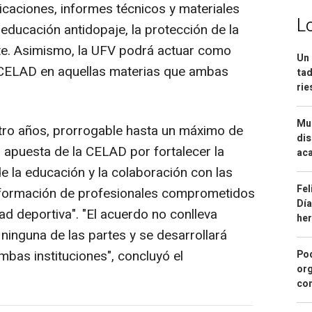
icaciones, informes técnicos y materiales
L
 educación antidopaje, la protección de la
orte. Asimismo, la UFV podrá actuar como
Un 
a CELAD en aquellas materias que ambas
tad
ri
Mue
tro años, prorrogable hasta un máximo de
dis
a apuesta de la CELAD por fortalecer la
aca
e la educación y la colaboración con las
Fel
 formación de profesionales comprometidos
Día
idad deportiva". "El acuerdo no conlleva
he
nguna de las partes y se desarrollará
bas instituciones", concluyó el
Pod
org
con