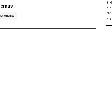
El 
 temas
nie
"en
e Vitoria
Fis