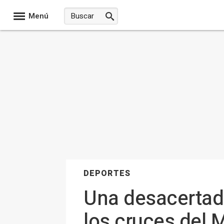
Menú
DEPORTES
Una desacertada
los cruces del 