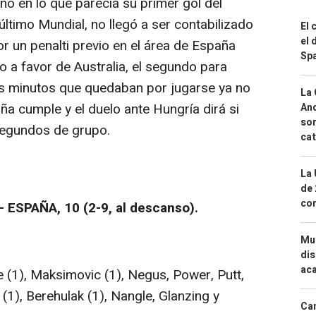
nó en lo que parecía su primer gol del
ltimo Mundial, no llegó a ser contabilizado
El 
el 
r un penalti previo en el área de España
Spa
vo a favor de Australia, el segundo para
os minutos que quedaban por jugarse ya no
La 
a cumple y el duelo ante Hungría dirá si
And
sor
egundos de grupo.
cat
La 
de 
com
ESPAÑA, 10 (2-9, al descanso).
Mue
dis
aca
(1), Maksimovic (1), Negus, Power, Putt,
 (1), Berehulak (1), Nangle, Glanzing y
Can