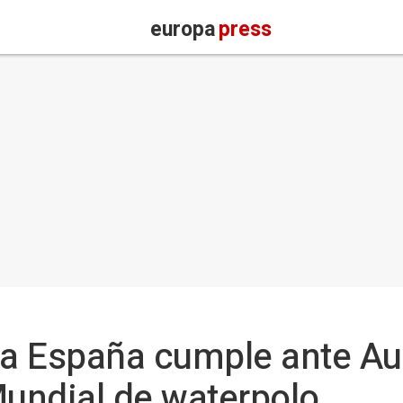
europa
press
 España cumple ante Aust
Mundial de waterpolo