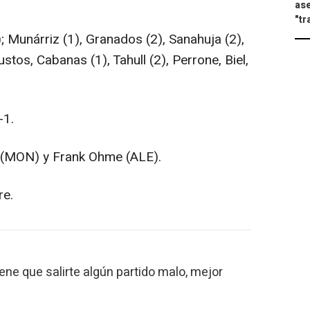
ase
"tr
 Munárriz (1), Granados (2), Sanahuja (2),
stos, Cabanas (1), Tahull (2), Perrone, Biel,
-1.
(MON) y Frank Ohme (ALE).
re.
tiene que salirte algún partido malo, mejor