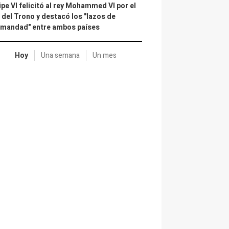
ipe VI felicitó al rey Mohammed VI por el
 del Trono y destacó los "lazos de
rmandad" entre ambos países
Hoy
Una semana
Un mes