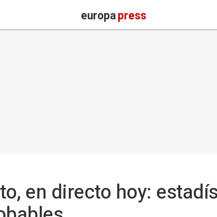
europa
press
to, en directo hoy: estadí
obables