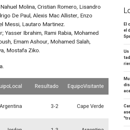
Nahuel Molina, Cristian Romero, Lisandro
L
rigo De Paul, Alexis Mac Allister, Enzo
l Messi, Lautaro Martinez.
El 
el 
; Yasser Ibrahim, Rami Rabia, Mohamed
Spa
oush, Emam Ashour, Mohamed Salah,
, Mostafa Ziko.
Un 
tad
ri
a.
Mue
dis
uipoLocal
Resultado
EquipoVisitante
aca
Argentina
3-2
Cape Verde
Can
ase
"tr