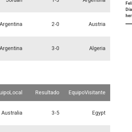
Jordan
1-3
Argentina
Fel
Día
he
Argentina
2-0
Austria
Argentina
3-0
Algeria
uipoLocal
Resultado
EquipoVisitante
Australia
3-5
Egypt