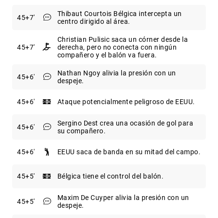
Thibaut Courtois Bélgica intercepta un
45
+7
centro dirigido al área.
Christian Pulisic saca un córner desde la
45
+7
derecha, pero no conecta con ningún
compañero y el balón va fuera.
Nathan Ngoy alivia la presión con un
45
+6
despeje.
45
+6
Ataque potencialmente peligroso de EEUU.
Sergino Dest crea una ocasión de gol para
45
+6
su compañero.
45
+6
EEUU saca de banda en su mitad del campo.
45
+5
Bélgica tiene el control del balón.
Maxim De Cuyper alivia la presión con un
45
+5
despeje.