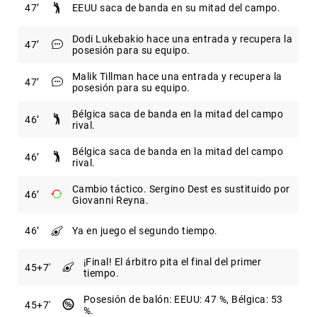
47
EEUU saca de banda en su mitad del campo.
Dodi Lukebakio hace una entrada y recupera la
47
posesión para su equipo.
Malik Tillman hace una entrada y recupera la
47
posesión para su equipo.
Bélgica saca de banda en la mitad del campo
46
rival.
Bélgica saca de banda en la mitad del campo
46
rival.
Cambio táctico. Sergino Dest es sustituido por
46
Giovanni Reyna.
46
Ya en juego el segundo tiempo.
¡Final! El árbitro pita el final del primer
45
+7
tiempo.
Posesión de balón: EEUU: 47 %, Bélgica: 53
45
+7
%.