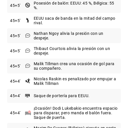
Posesión de balón: EEUU: 45 %, Bélgica: 55
45
+5
%.
EEUU saca de banda en la mitad del campo
45
+5
rival.
Nathan Ngoy alivia la presión con un
45
+5
despeje.
Thibaut Courtois alivia la presión con un
45
+5
despeje.
Malik Tillman crea una ocasión de gol para
45
+5
su compañero.
Nicolas Raskin es penalizado por empujar a
45
+4
Malik Tillman
45
+4
Saque de portería para EEUU.
¡Ocasión! Dodi Lukebakio encuentra espacio
45
+4
para disparar, pero manda el balón fuera.
Saque de puerta.
Maxim De Cuyper (Bélgica) ejecuta en corto