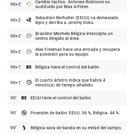
Cambio táctico. Antonee Robinson es
90
+2
sustituido por Max Arfsten.
Sebastian Berhalter (EEUU) va demasiado
90
+2
lejos y derriba a Jeremy Doku.
Brandon Mechele Bélgica intercepta un
90
+2
centro dirigido al área.
Alex Freeman hace una entrada y recupera
90
+2
la posesión para su equipo.
90
+1
Bélgica tiene el control del balón.
El cuarto árbitro indica que habrá 4
90
+1
minuto(s) de tiempo añadido.
90
EEUU tiene el control del balón.
90
Posesión de balón: EEUU: 56 %, Bélgica: 44 %.
90
Bélgica saca de banda en su mitad del campo.