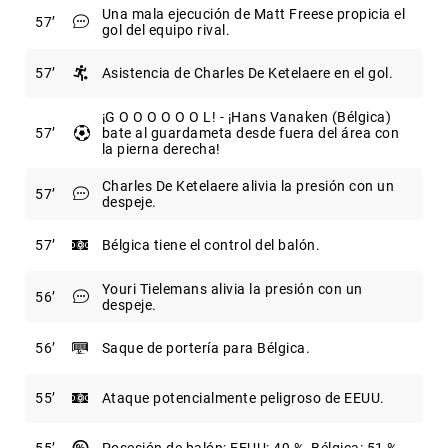
Una mala ejecución de Matt Freese propicia el
57
gol del equipo rival.
57
Asistencia de Charles De Ketelaere en el gol.
¡G O O O O O O L! - ¡Hans Vanaken (Bélgica)
57
bate al guardameta desde fuera del área con
la pierna derecha!
Charles De Ketelaere alivia la presión con un
57
despeje.
57
Bélgica tiene el control del balón.
Youri Tielemans alivia la presión con un
56
despeje.
56
Saque de portería para Bélgica.
55
Ataque potencialmente peligroso de EEUU.