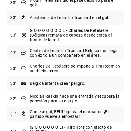
¡Youri Tielemans dio el pase decisivo para el
33
gol!
33
Asistencia de Leandro Trossard en el gol.
G O O O O O O O L - Charles De Ketelaere
33
(Bélgica) remata de cabeza desde cerca al
fondo de la red.
Centro de Leandro Trossard Bélgica que llega
33
con éxito a un compañero en el área.
Charles De Ketelaere se impone a Tim Ream en
33
un duelo aéreo.
33
Bélgica intenta crear peligro.
Nicolas Raskin hace una entrada y recupera la
32
posesión para su equipo.
Con ese gol, EEUU iguala el marcador. ¡El
31
partido vuelve a empezar!
¡G O O O O O O L! - ¡Tiro libre con efecto de