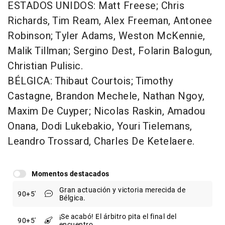
ESTADOS UNIDOS: Matt Freese; Chris
Richards, Tim Ream, Alex Freeman, Antonee
Robinson; Tyler Adams, Weston McKennie,
Malik Tillman; Sergino Dest, Folarin Balogun,
Christian Pulisic.
BÉLGICA: Thibaut Courtois; Timothy
Castagne, Brandon Mechele, Nathan Ngoy,
Maxim De Cuyper; Nicolas Raskin, Amadou
Onana, Dodi Lukebakio, Youri Tielemans,
Leandro Trossard, Charles De Ketelaere.
Momentos destacados
Gran actuación y victoria merecida de
90
+5
Bélgica.
¡Se acabó! El árbitro pita el final del
90
+5
encuentro.