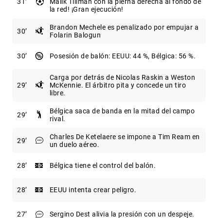
31
Malik Tillman con la pierna derecha al fondo de
la red! ¡Gran ejecución!
Brandon Mechele es penalizado por empujar a
30
Folarin Balogun
30
Posesión de balón: EEUU: 44 %, Bélgica: 56 %.
Carga por detrás de Nicolas Raskin a Weston
29
McKennie. El árbitro pita y concede un tiro
libre.
Bélgica saca de banda en la mitad del campo
29
rival.
Charles De Ketelaere se impone a Tim Ream en
29
un duelo aéreo.
28
Bélgica tiene el control del balón.
28
EEUU intenta crear peligro.
27
Sergino Dest alivia la presión con un despeje.