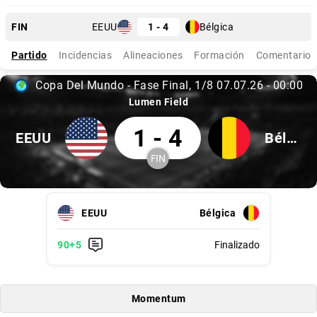
Finalizado
FIN
EEUU
1 - 4
Bélgica
Partido
Incidencias
Alineaciones
Formación
Comentarios
Copa Del Mundo - Fase Final
1/8
07.07.26
-
00:00
Copa del Mundo - Fase Final, 1/8
07.07.26, 00:00
Lumen Field
EEUU 1 Bélgica 4
1
-
4
EEUU
Bélgica
FIN
Finalizado
EEUU, Bélgica
EEUU
Bélgica
90
+5
Finalizado
Minuto 90 +5, Finalizado
Minuto 90 +5
Momentum