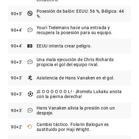
Posesión de balón: EEUU: 56 %, Bélgica: 44
90
+5
%.
Youri Tielemans hace una entrada y
90
+4
recupera la posesión para su equipo.
90
+4
EEUU intenta crear peligro.
Una mala ejecución de Chris Richards
90
+3
propicia el gol del equipo rival.
90
+3
Asistencia de Hans Vanaken en el gol.
¡G O O O O O O L! - ¡Romelu Lukaku anota
90
+3
con la pierna derecha!
Hans Vanaken alivia la presión con un
90
+3
despeje.
Cambio táctico. Folarin Balogun es
90
+2
sustituido por Haji Wright.