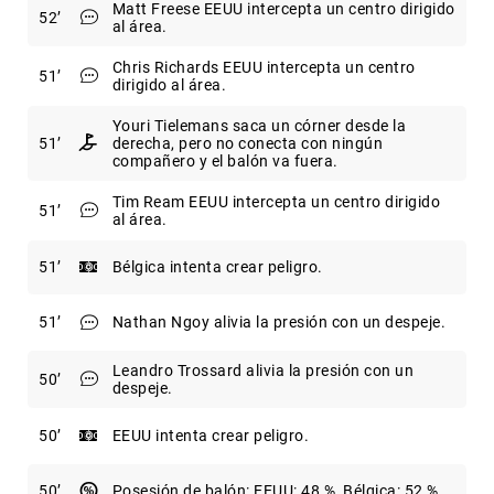
Matt Freese EEUU intercepta un centro dirigido
52
al área.
Chris Richards EEUU intercepta un centro
51
dirigido al área.
Youri Tielemans saca un córner desde la
51
derecha, pero no conecta con ningún
compañero y el balón va fuera.
Tim Ream EEUU intercepta un centro dirigido
51
al área.
51
Bélgica intenta crear peligro.
51
Nathan Ngoy alivia la presión con un despeje.
Leandro Trossard alivia la presión con un
50
despeje.
50
EEUU intenta crear peligro.
50
Posesión de balón: EEUU: 48 %, Bélgica: 52 %.