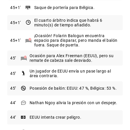
45
+1
Saque de portería para Bélgica.
El cuarto árbitro indica que habrá 6
45
+1
minuto(s) de tiempo añadido.
¡Ocasión! Folarin Balogun encuentra
45
+1
espacio para disparar, pero manda el balón
fuera. Saque de puerta.
Ocasión para Alex Freeman (EEUU), pero su
45
remate de cabeza sale desviado.
Un jugador de EEUU envía un pase largo al
45
área contraria.
45
Posesión de balón: EEUU: 47 %, Bélgica: 53 %.
44
Nathan Ngoy alivia la presión con un despeje.
44
EEUU intenta crear peligro.