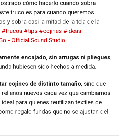
mostrado cómo hacerlo cuando sobra
 este truco es para cuando queremos
s y sobra casi la mitad de la tela de la
?
#trucos
#tips
#cojines
#ideas
 Go - Official Sound Studio
amente encajado, sin arrugas ni pliegues
,
 funda hubiesen sido hechos a medida.
tar cojines de distinto tamaño
, sino que
r rellenos nuevos cada vez que cambiamos
ideal para quienes reutilizan textiles de
omo regalo fundas que no se ajustan del