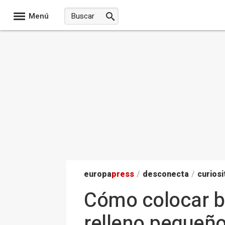
Menú
europa
press
/
desconecta
/
curiosi
Cómo colocar bi
relleno pequeño: