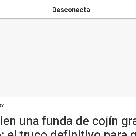
Desconecta
ty
en una funda de cojín gr
 el truco definitivo para