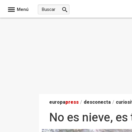
Menú
europa
press
/
desconecta
/
curiosi
No es nieve, es