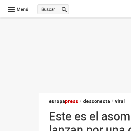
Menú
europa
press
/
desconecta
/
viral
Este es el aso
lanzan por una 