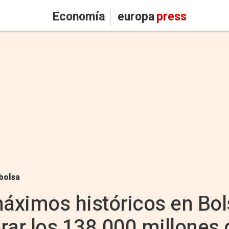
Economía
europa
press
bolsa
máximos históricos en Bols
rar los 138.000 millones 