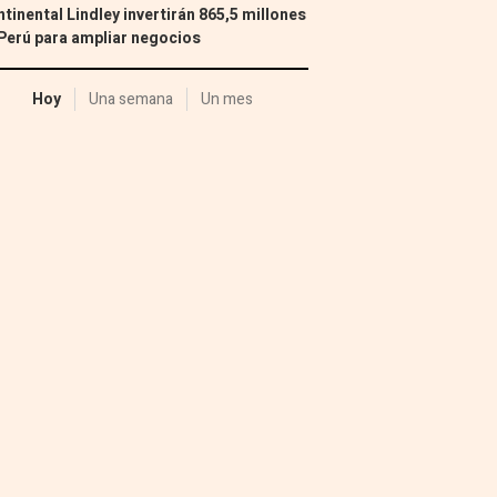
tinental Lindley invertirán 865,5 millones
Perú para ampliar negocios
Hoy
Una semana
Un mes