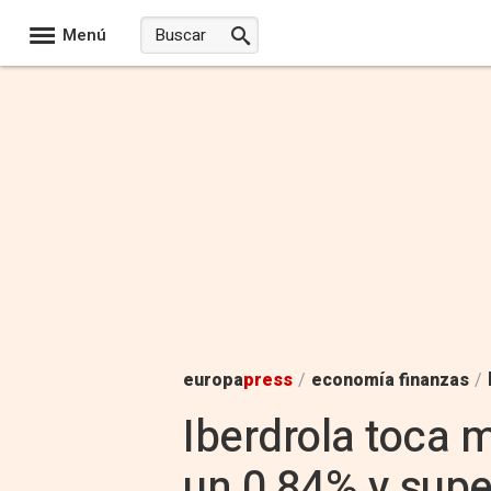
Menú
europa
press
/
economía finanzas
/
Iberdrola toca 
un 0,84% y supe