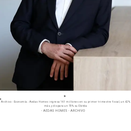
Archivo - Economía.- Aedas Homes ingresa 161 millones en su primer trimestre fiscal, un 42%
más, y dispara un 70% su Ebitda
- AEDAS HOMES - ARCHIVO