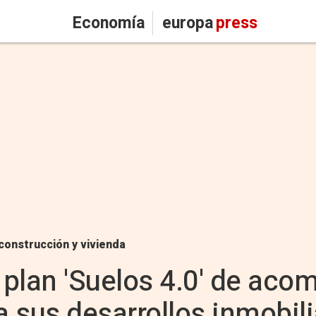
Economía
europa
press
construcción y vivienda
l plan 'Suelos 4.0' de ac
 sus desarrollos inmobili