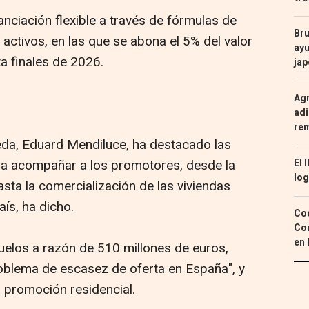
nciación flexible a través de fórmulas de
Bru
ctivos, en las que se abona el 5% del valor
ayu
ta finales de 2026.
ja
Agr
adi
re
da, Eduard Mendiluce, ha destacado las
a acompañar a los promotores, desde la
El 
log
asta la comercialización de las viviendas
aís, ha dicho.
Coc
Con
en 
elos a razón de 510 millones de euros,
roblema de escasez de oferta en España", y
 promoción residencial.