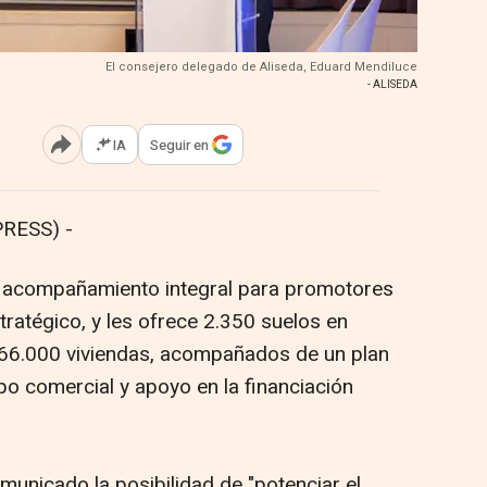
El consejero delegado de Aliseda, Eduard Mendiluce
- ALISEDA
IA
Seguir en
Abrir opciones para compartir
RESS) -
e acompañamiento integral para promotores
tratégico, y les ofrece 2.350 suelos en
66.000 viviendas, acompañados de un plan
po comercial y apoyo en la financiación
nicado la posibilidad de "potenciar el