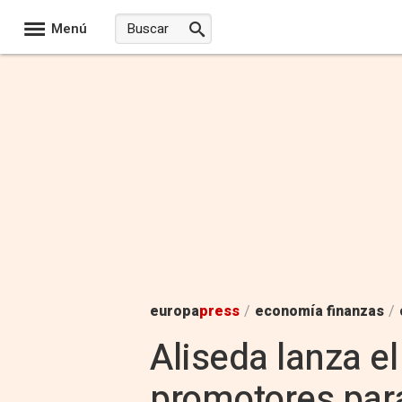
Menú
europa
press
/
economía finanzas
/
Aliseda lanza e
promotores para