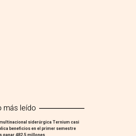
o más leído
multinacional siderúrgica Ternium casi
lica beneficios en el primer semestre
s ganar 482,5 millones