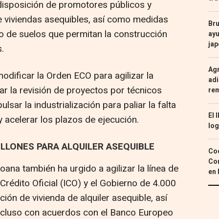
disposición de promotores públicos y
e viviendas asequibles, así como medidas
Bru
o de suelos que permitan la construcción
ayu
ja
.
Agr
modificar la Orden ECO para agilizar la
adi
ar la revisión de proyectos por técnicos
re
sar la industrialización para paliar la falta
El 
 acelerar los plazos de ejecución.
log
MILLONES PARA ALQUILER ASEQUIBLE
Coc
Con
ana también ha urgido a agilizar la línea de
en 
e Crédito Oficial (ICO) y el Gobierno de 4.000
ión de vivienda de alquiler asequible, así
incluso con acuerdos con el Banco Europeo