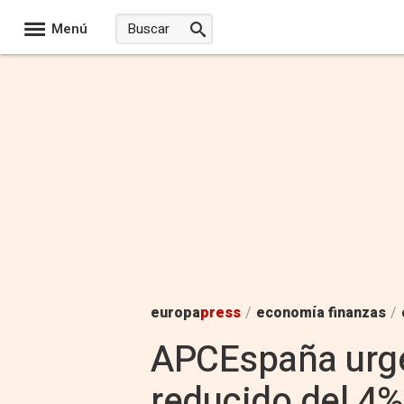
Menú
europa
press
/
economía finanzas
/
APCEspaña urge 
reducido del 4%