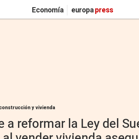
Economía
europa
press
construcción y vivienda
a reformar la Ley del Sue
 al vender vivienda asequ