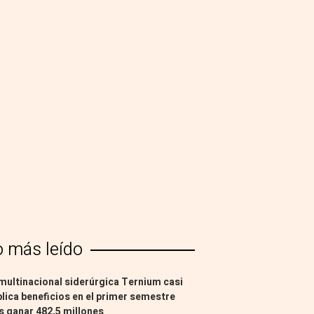
o más leído
multinacional siderúrgica Ternium casi
lica beneficios en el primer semestre
s ganar 482,5 millones