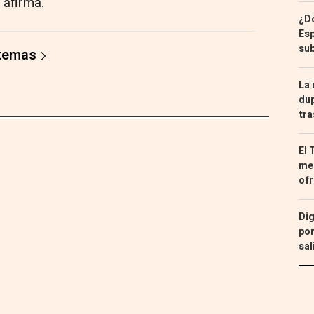
 afirma.
¿Dó
Esp
sub
 temas
La 
dup
tra
El 
med
ofr
Dig
por
sal