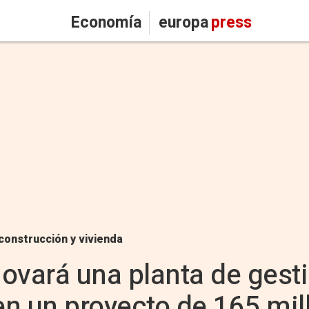
Economía
europa
press
construcción y vivienda
ovará una planta de gest
n un proyecto de 165 mil