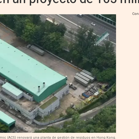
Con
imic (ACS) renovará una planta de gestión de residuos en Hong Kong.