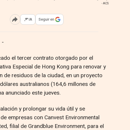
- ACS
IA
Seguir en
Abrir opciones para compartir
 -
icado el tercer contrato otorgado por el
ativa Especial de Hong Kong para renovar y
n de residuos de la ciudad, en un proyecto
dólares australianos (164,6 millones de
ha anunciado este jueves.
alación y prolongar su vida útil y se
l de empresas con Canvest Environmental
d, filial de Grandblue Environment, para el