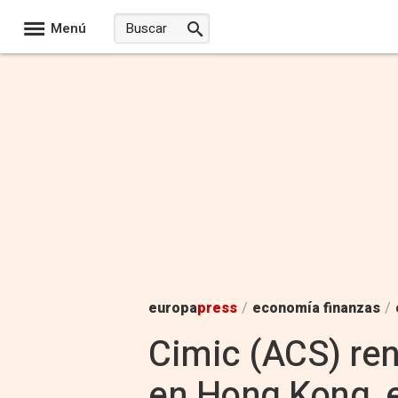
Menú
europa
press
/
economía finanzas
/
Cimic (ACS) ren
en Hong Kong, e