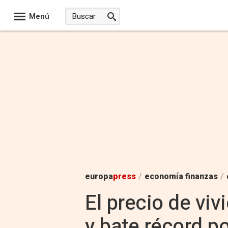
Menú
europa
press
/
economía finanzas
/
El precio de vi
y bate récord p