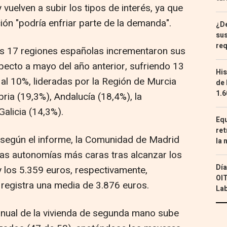
 vuelven a subir los tipos de interés, ya que
ción "podría enfriar parte de la demanda".
¿De
sus
req
s 17 regiones españolas incrementaron sus
pecto a mayo del año anterior, sufriendo 13
His
 al 10%, lideradas por la Región de Murcia
de 
1.6
bria (19,3%), Andalucía (18,4%), la
alicia (14,3%).
Equ
ret
, según el informe, la Comunidad de Madrid
la 
las autonomías más caras tras alcanzar los
Día
 los 5.359 euros, respectivamente,
OIT
 registra una media de 3.876 euros.
Lab
eranual de la vivienda de segunda mano sube