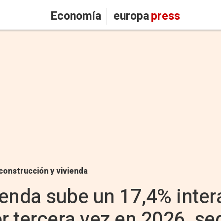
Economía
europa
press
construcción y vivienda
vienda sube un 17,4% inte
or tercera vez en 2026, s