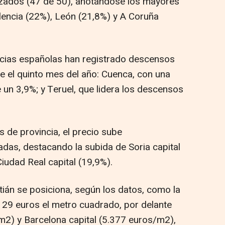
alizados (47 de 50), anotándose los mayores
lencia (22%), León (21,8%) y A Coruña
vincias españolas han registrado descensos
te el quinto mes del año: Cuenca, con una
 un 3,9%; y Teruel, que lidera los descensos
s de provincia, el precio sube
adas, destacando la subida de Soria capital
Ciudad Real capital (19,9%).
ián se posiciona, según los datos, como la
.129 euros el metro cuadrado, por delante
m2) y Barcelona capital (5.377 euros/m2),