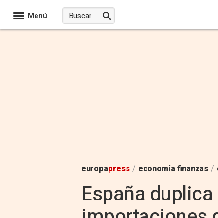
Menú
europa
press
/
economía finanzas
/
España duplica 
importaciones 