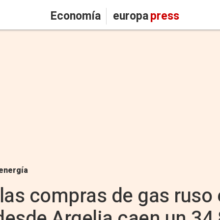
Economía
europa
press
energía
las compras de gas ruso 
desde Argelia caen un 34