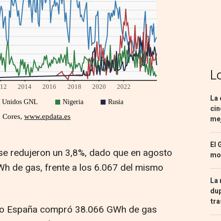
L
La 
cin
mej
El 
se redujeron un 3,8%, dado que en agosto
mon
 de gas, frente a los 6.067 del mismo
La 
dup
tra
 año España compró 38.066 GWh de gas