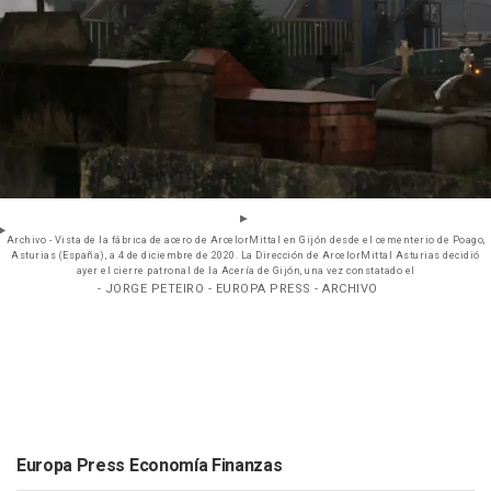
Archivo - Vista de la fábrica de acero de ArcelorMittal en Gijón desde el cementerio de Poago,
Asturias (España), a 4 de diciembre de 2020. La Dirección de ArcelorMittal Asturias decidió
ayer el cierre patronal de la Acería de Gijón, una vez constatado el
- JORGE PETEIRO - EUROPA PRESS - ARCHIVO
Europa Press Economía Finanzas